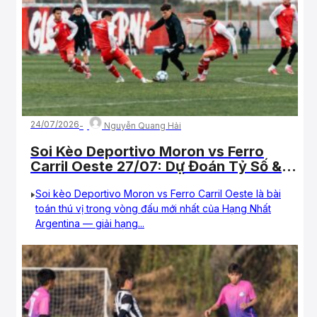
24/07/2026
Nguyễn Quang Hải
Soi Kèo Deportivo Moron vs Ferro
Carril Oeste 27/07: Dự Đoán Tỷ Số &
Kèo Nhà Cái Hạng Nhất Argentina
Soi kèo Deportivo Moron vs Ferro Carril Oeste là bài
toán thú vị trong vòng đấu mới nhất của Hạng Nhất
Argentina — giải hạng...