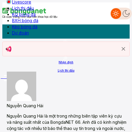
Livescore
Lịch thi đấu
KQ bóng đá
Dự đoán
BXH bóng đá
Nhận định
Livescore
Lịch thi đấu
KQ Bóng đá
BXH
Kèo bóng đá
Kèo bóng đá
Dự đoán
Trang chủ
ASEAN Cup 26
Nhận định
Lịch thi đấu
More
Nguyễn Quang Hải
Nguyễn Quang Hải là một trong những biên tập viên kỳ cựu
và năng suất nhất của BongdaNET 66. Anh đã có kinh nghiệm
cộng tác với nhiều tờ báo thể thao uy tín trong và ngoài nước,