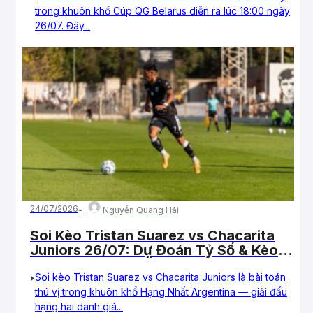
trong khuôn khổ Cúp QG Belarus diễn ra lúc 18:00 ngày
26/07. Đây...
24/07/2026
Nguyễn Quang Hải
Soi Kèo Tristan Suarez vs Chacarita
Juniors 26/07: Dự Đoán Tỷ Số & Kèo
Nhà Cái Hạng Nhất Argentina
Soi kèo Tristan Suarez vs Chacarita Juniors là bài toán
thú vị trong khuôn khổ Hạng Nhất Argentina — giải đấu
hạng hai danh giá...