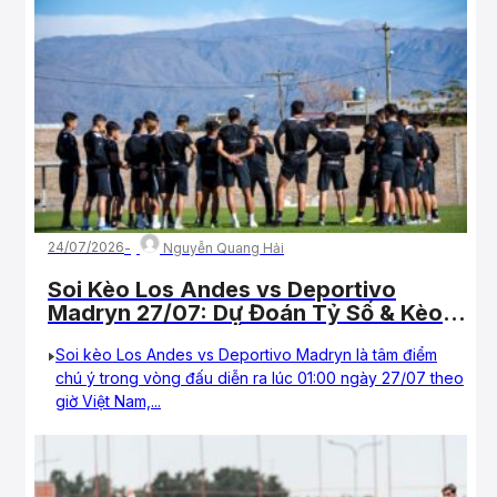
24/07/2026
Nguyễn Quang Hải
Soi Kèo Los Andes vs Deportivo
Madryn 27/07: Dự Đoán Tỷ Số & Kèo
Nhà Cái Hạng Nhất Argentina
Soi kèo Los Andes vs Deportivo Madryn là tâm điểm
chú ý trong vòng đấu diễn ra lúc 01:00 ngày 27/07 theo
giờ Việt Nam,...