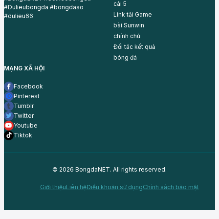
cái 5
#Dulieubongda #bongdaso
Link tải Game
#dulieu66
bài
Sunwin
chính chủ
Đối tác
kết quả
bóng đá
MẠNG XÃ HỘI
Facebook
Pinterest
Tumblr
Twitter
Youtube
Tiktok
© 2026 BongdaNET. All rights reserved.
Giới thiệu
Liên hệ
Điều khoản sử dụng
Chính sách bảo mật