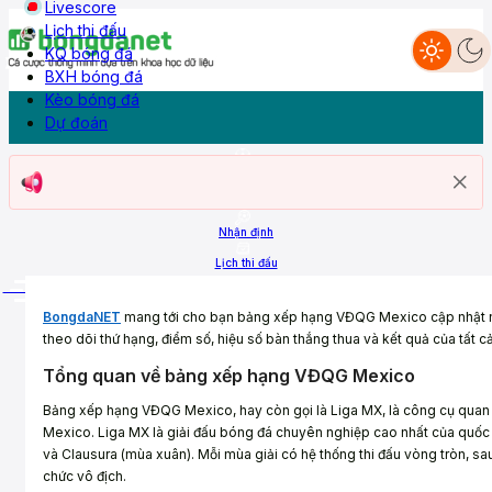
Livescore
Lịch thi đấu
KQ bóng đá
Dự đoán
BXH bóng đá
Nhận định
Livescore
Lịch thi đấu
KQ Bóng đá
BXH
Kèo bóng đá
Kèo bóng đá
Dự đoán
Trang chủ
ASEAN Cup 26
Nhận định
Lịch thi đấu
More
BongdaNET
mang tới cho bạn bảng xếp hạng VĐQG Mexico cập nhật nh
theo dõi thứ hạng, điểm số, hiệu số bàn thắng thua và kết quả của tất
Tổng quan về bảng xếp hạng VĐQG Mexico
Bảng xếp hạng VĐQG Mexico, hay còn gọi là Liga MX, là công cụ quan 
Mexico. Liga MX là giải đấu bóng đá chuyên nghiệp cao nhất của quốc gi
và Clausura (mùa xuân). Mỗi mùa giải có hệ thống thi đấu vòng tròn, sa
chức vô địch.