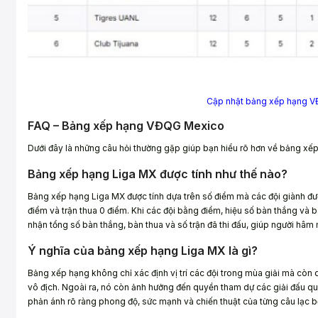
Cập nhật bảng xếp hạng 
FAQ – Bảng xếp hạng VĐQG Mexico
Dưới đây là những câu hỏi thường gặp giúp bạn hiểu rõ hơn về bảng xế
Bảng xếp hạng Liga MX được tính như thế nào?
Bảng xếp hạng Liga MX được tính dựa trên số điểm mà các đội giành đượ
điểm và trận thua 0 điểm. Khi các đội bằng điểm, hiệu số bàn thắng và
nhận tổng số bàn thắng, bàn thua và số trận đã thi đấu, giúp người hâ
Ý nghĩa của bảng xếp hạng Liga MX là gì?
Bảng xếp hạng không chỉ xác định vị trí các đội trong mùa giải mà còn 
vô địch. Ngoài ra, nó còn ảnh hưởng đến quyền tham dự các giải đấu
phản ánh rõ ràng phong độ, sức mạnh và chiến thuật của từng câu lạc b