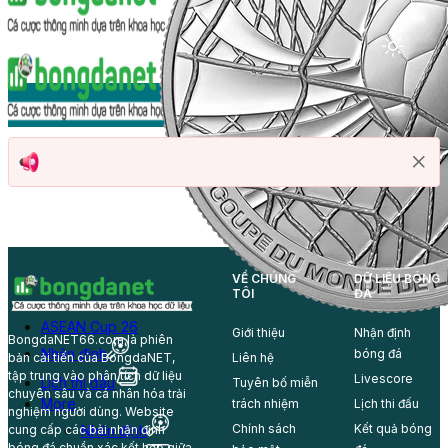
VỀ CHÚNG
DỮ LIỆU BÓNG
TÔI
ĐÁ
ASEAN Cup 26
Giới thiệu
Nhận định
BongdaNET66.com là phiên
Nhận định
bóng đá
Liên hệ
bản cải tiến của BongdaNET,
tập trung vào phân tích dữ liệu
Livescore
Lịch thi đấu
Tuyên bố miễn
chuyên sâu và cá nhân hóa trải
More
trách nhiệm
Lịch thi đấu
nghiệm người dùng. Website
Chính sách
Kết quả bóng
Nhận định
cung cấp các bài nhận định
bóng đá chuẩn xác kết hợp giữa