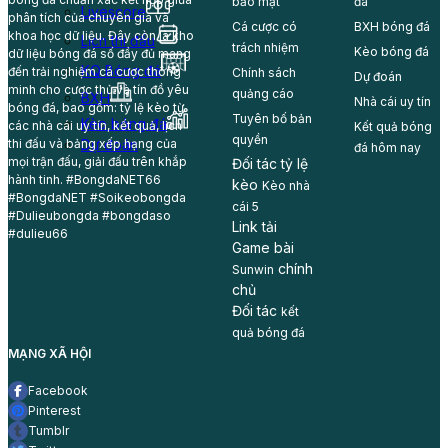
bảo mật
đá
Livescore
phân tích của chuyên gia và
Cá cược có
BXH bóng đá
khoa học dữ liệu. Đây còn là kho
Lịch thi đấu
trách nhiệm
Kèo bóng đá
dữ liệu bóng đá số đầy đủ mang
KQ Bóng đá
đến trải nghiệm cá cược thông
Chính sách
Dự đoán
minh cho cược thủ và tín đồ yêu
quảng cáo
BXH
Nhà cái uy tín
bóng đá, bao gồm: tỷ lệ kèo từ
Tuyên bố bản
Kèo bóng đá
các nhà cái uy tín, kết quả, lịch
Kết quả bóng
quyền
Dự đoán
thi đấu và bảng xếp hạng của
đá hôm nay
mọi trận đấu, giải đấu trên khắp
Đối tác tỷ lệ
hành tinh. #BongdaNET66
kèo
Kèo nhà
#BongdaNET #Soikeobongda
cái 5
#Dulieubongda #bongdaso
Link tải
#dulieu66
Game bài
chính
Sunwin
chủ
Đối tác
kết
quả bóng đá
MẠNG XÃ HỘI
Facebook
Pinterest
Tumblr