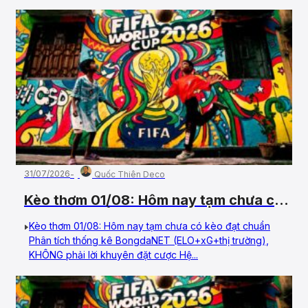
31/07/2026
Quốc Thiên Deco
Kèo thơm 01/08: Hôm nay tạm chưa có
kèo đạt chuẩn
Kèo thơm 01/08: Hôm nay tạm chưa có kèo đạt chuẩn
Phân tích thống kê BongdaNET (ELO+xG+thị trường),
KHÔNG phải lời khuyên đặt cược Hệ...