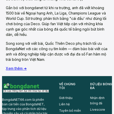
Gắn bó với bongdanet từ khi ra trường, anh đã viết khoảng
1500 bài về Ngoại hạng Anh, La Liga, Champions League và
World Cup. Sở trường: phân tích bằng "cái đầu' như đúng lối
chơi bóng của Deco. Giúp fan Việt tiếp cận với những khía
cạnh gai góc nhất của bóng đá quốc tế bằng ngòi bút bình
dân, dễ hiểu.
Song song với viết bài, Quốc Thiên Deco phụ trách tối ưu
BongdaNet với các công cụ tìm kiếm — đảm bảo bài viết của
anh và đồng nghiệp tiếp cận được với đại đa số Fan hâm mộ
trái bóng tròn Việt Nam.
Xem thêm ➔
VỀ CHÚNG
DỮ LIỆU BÓNG
TÔI
ĐÁ
Giới thiệu
Nhận định
BongdaNET66.com là phiên
bóng đá
Liên hệ
bản cải tiến của BongdaNET,
tập trung vào phân tích dữ liệu
Livescore
Tuyên bố miễn
chuyên sâu và cá nhân hóa trải