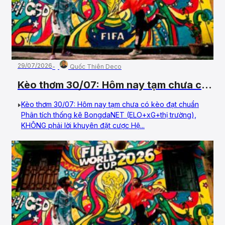
29/07/2026
Quốc Thiên Deco
Kèo thơm 30/07: Hôm nay tạm chưa có
kèo đạt chuẩn
Kèo thơm 30/07: Hôm nay tạm chưa có kèo đạt chuẩn
Phân tích thống kê BongdaNET (ELO+xG+thị trường),
KHÔNG phải lời khuyên đặt cược Hệ...