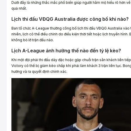
Dưới đây là những thắc mắc phổ biến giúp người hâm mộ hiểu rõ hơn về
quả nhất.
Lịch thi đấu VĐQG Australia được công bố khi nào?
Ban tổ chức A-League thường công bố lịch thi đấu VĐQG Australia vào th
nhiên, lịch có thể điều chỉnh do điều kiện thời tiết hoặc lịch truyền hì
không bỏ lỡ trận đấu nào.
Lịch A-League ảnh hưởng thế nào đến tỷ lệ kèo?
Khi một đội phải thi đấu dày đặc hoặc gặp chuỗi trận sân khách liên t
Victory có thể bị giảm kèo chấp khi phải làm khách 3 trận liên tục. Bo
hướng và ra quyết định chính xác.