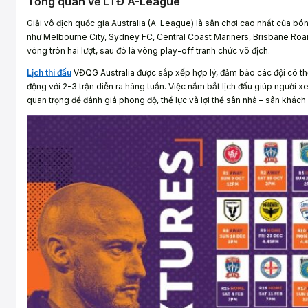
Tổng quan về LTĐ A-League
Giải vô địch quốc gia Australia (A-League) là sân chơi cao nhất của b
như Melbourne City, Sydney FC, Central Coast Mariners, Brisbane Roa
vòng tròn hai lượt, sau đó là vòng play-off tranh chức vô địch.
Lịch thi đấu
VĐQG Australia được sắp xếp hợp lý, đảm bảo các đội có thờ
động với 2-3 trận diễn ra hàng tuần. Việc nắm bắt lịch đấu giúp người xe
quan trọng để đánh giá phong độ, thể lực và lợi thế sân nhà – sân khách