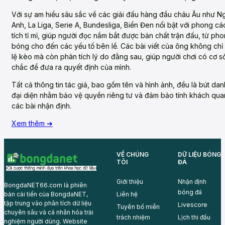
Với sự am hiểu sâu sắc về các giải đấu hàng đầu châu Âu như N
Anh, La Liga, Serie A, Bundesliga, Biển Đen nổi bật với phong c
tích tỉ mỉ, giúp người đọc nắm bắt được bản chất trận đấu, từ ph
bóng cho đến các yếu tố bên lề. Các bài viết của ông không chỉ 
lệ kèo mà còn phân tích lý do đằng sau, giúp người chơi có cơ 
chắc để đưa ra quyết định của mình.
Tất cả thông tin tác giả, bao gồm tên và hình ảnh, đều là bút dan
đại diện nhằm bảo vệ quyền riêng tư và đảm bảo tính khách qua
các bài nhận định.
Xem thêm ➔
VỀ CHÚNG
DỮ LIỆU BÓNG
TÔI
ĐÁ
Giới thiệu
Nhận định
BongdaNET66.com là phiên
bóng đá
Liên hệ
bản cải tiến của BongdaNET,
tập trung vào phân tích dữ liệu
Livescore
Tuyên bố miễn
chuyên sâu và cá nhân hóa trải
trách nhiệm
Lịch thi đấu
nghiệm người dùng. Website