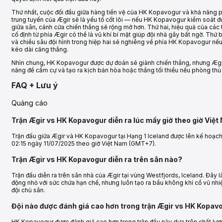
Thứ nhất, cuộc đối đầu giữa hàng tiền vệ của HK Kopavogur và khả năng 
trung tuyến của Ægir sẽ là yếu tố cốt lõi — nếu HK Kopavogur kiểm soát 
giữa sân, cánh cửa chiến thắng sẽ rộng mở hơn. Thứ hai, hiệu quả của các 
cố định từ phía Ægir có thể là vũ khí bí mật giúp đội nhà gây bất ngờ. Thứ 
và chiều sâu đội hình trong hiệp hai sẽ nghiêng về phía HK Kopavogur nếu
kéo dài căng thẳng.
Nhìn chung, HK Kopavogur được dự đoán sẽ giành chiến thắng, nhưng Ægi
năng để cầm cự và tạo ra kịch bản hòa hoặc thắng tối thiểu nếu phòng thủ 
FAQ + Lưu ý
Quảng cáo
Trận Ægir vs HK Kopavogur diễn ra lúc mấy giờ theo giờ Việ
Trận đấu giữa Ægir và HK Kopavogur tại Hạng 1 Iceland được lên kế hoạch 
02:15 ngày 11/07/2025 theo giờ Việt Nam (GMT+7).
Trận Ægir vs HK Kopavogur diễn ra trên sân nào?
Trận đấu diễn ra trên sân nhà của Ægir tại vùng Westfjords, Iceland. Đây l
động nhỏ với sức chứa hạn chế, nhưng luôn tạo ra bầu không khí cổ vũ nhiệ
đội chủ sân.
Đội nào được đánh giá cao hơn trong trận Ægir vs HK Kopav
HK Kopavogur được đánh giá cao hơn trong trận đấu này dựa trên chất lượ