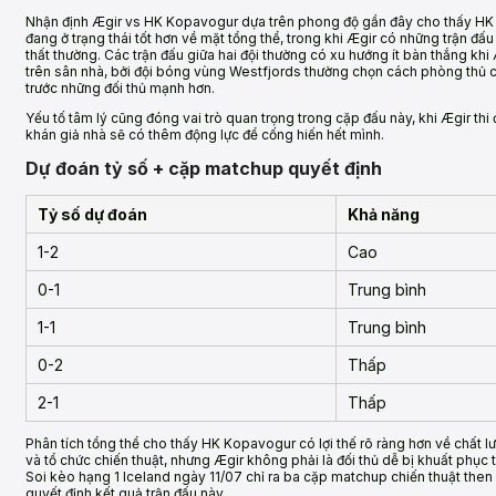
Nhận định Ægir vs HK Kopavogur dựa trên phong độ gần đây cho thấy H
đang ở trạng thái tốt hơn về mặt tổng thể, trong khi Ægir có những trận đấ
thất thường. Các trận đấu giữa hai đội thường có xu hướng ít bàn thắng khi 
trên sân nhà, bởi đội bóng vùng Westfjords thường chọn cách phòng thủ 
trước những đối thủ mạnh hơn.
Yếu tố tâm lý cũng đóng vai trò quan trọng trong cặp đấu này, khi Ægir thi 
khán giả nhà sẽ có thêm động lực để cống hiến hết mình.
Dự đoán tỷ số + cặp matchup quyết định
Tỷ số dự đoán
Khả năng
1-2
Cao
0-1
Trung bình
1-1
Trung bình
0-2
Thấp
2-1
Thấp
Phân tích tổng thể cho thấy HK Kopavogur có lợi thế rõ ràng hơn về chất l
và tổ chức chiến thuật, nhưng Ægir không phải là đối thủ dễ bị khuất phục 
Soi kèo hạng 1 Iceland ngày 11/07 chỉ ra ba cặp matchup chiến thuật then
quyết định kết quả trận đấu này.