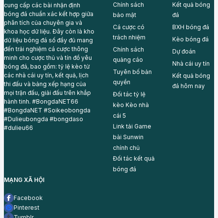
Chính sách
Kết quả bóng
cung cấp các bài nhận định
bóng đá chuẩn xác kết hợp giữa
bảo mật
đá
phân tích của chuyên gia và
Cá cược có
BXH bóng đá
khoa học dữ liệu. Đây còn là kho
trách nhiệm
Kèo bóng đá
dữ liệu bóng đá số đầy đủ mang
đến trải nghiệm cá cược thông
Chính sách
Dự đoán
minh cho cược thủ và tín đồ yêu
quảng cáo
Nhà cái uy tín
bóng đá, bao gồm: tỷ lệ kèo từ
Tuyên bố bản
các nhà cái uy tín, kết quả, lịch
Kết quả bóng
quyền
thi đấu và bảng xếp hạng của
đá hôm nay
mọi trận đấu, giải đấu trên khắp
Đối tác tỷ lệ
hành tinh. #BongdaNET66
kèo
Kèo nhà
#BongdaNET #Soikeobongda
cái 5
#Dulieubongda #bongdaso
Link tải Game
#dulieu66
bài
Sunwin
chính chủ
Đối tác
kết quả
bóng đá
MẠNG XÃ HỘI
Facebook
Pinterest
Tumblr