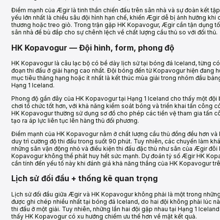
Điểm mạnh của Ægir là tinh thần chiến đấu trên sân nhà và sự đoàn kết tập
yếu lớn nhất là chiều sâu đội hình hạn chế, khiến Ægir dễ bị ảnh hưởng khi
thương hoặc treo giò. Trong trận gặp HK Kopavogur, Ægir cần tận dụng tối 
sân nhà để bù đắp cho sự chênh lệch về chất lượng cầu thủ so với đối thủ.
HK Kopavogur — Đội hình, form, phong độ
HK Kopavogur là câu lạc bộ có bề dày lịch sử tại bóng đá Iceland, từng có
đoạn thi đấu ở giải hạng cao nhất. Đội bóng đến từ Kopavogur hiện đang 
mục tiêu thăng hạng hoặc ít nhất là kết thúc mùa giải trong nhóm đầu bả
Hạng 1 Iceland.
Phong độ gần đây của HK Kopavogur tại Hạng 1 Iceland cho thấy một đội 
chơi tổ chức tốt hơn, với khả năng kiểm soát bóng và triển khai tấn công c
HK Kopavogur thường sử dụng sơ đồ cho phép các tiền vệ tham gia tấn c
tạo ra áp lực liên tục lên hàng thủ đối phương.
Điểm mạnh của HK Kopavogur nằm ở chất lượng cầu thủ đồng đều hơn và
duy trì cường độ thi đấu trong suốt 90 phút. Tuy nhiên, các chuyến làm kh
những sân vận động nhỏ và điều kiện thi đấu đặc thù như sân của Ægir đôi 
Kopavogur không thể phát huy hết sức mạnh. Dự đoán tỷ số Ægir HK Kop
cần tính đến yếu tố này khi đánh giá khả năng thắng của HK Kopavogur trê
Lịch sử đối đầu + thống kê quan trọng
Lịch sử đối đầu giữa Ægir và HK Kopavogur không phải là một trong nhữn
được ghi chép nhiều nhất tại bóng đá Iceland, do hai đội không phải lúc 
thi đấu ở một giải. Tuy nhiên, những lần hai đội gặp nhau tại Hạng 1 Icelan
thấy HK Kopavogur có xu hướng chiếm ưu thế hơn về mặt kết quả.