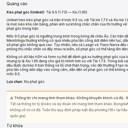
Quảng cáo
Kèo phạt góc (Unibet):
Tài 9.5 (1.73) — Xỉu (1.95)
Unibet treo kèo phạt góc cả trận ở mức 9.5 cú, với Tài trả 1.73 và Xỉu trả 1
là mức kèo khá cân bằng, phản ánh sự không chắc chắn của thị trường về
phạt góc trong trận.
Mốc 9.5 phạt góc là ngưỡng trung bình trong bóng đá châu Âu. Các trận đ
Meistriliiga thường không có quá nhiều pha tấn công dứt điểm liên tục, dẫ
số phạt góc không quá cao. Tuy nhiên, nếu cả Laagri và Trans Narva đều 
phòng thủ chắc chắn và đẩy nhau ra biên, số phạt góc có thể tăng lên đán
Không có dữ liệu H2H và form cụ thể để đánh giá xu hướng phạt góc của t
nhưng tỷ lệ Xỉu 1.95 đang cho giá trị nhỉnh hơn so với Tài 1.73. Trong bối c
đấu được dự báo ít bàn thắng và lối chơi thận trọng, các đội thường ít tạo r
pha tấn công dồn dập vào vòng cấm, dẫn đến số phạt góc có thể không 
mốc 9.5.
Lựa chọn:
Xỉu phạt góc
⚠️ Thông tin chỉ mang tính tham khảo. Không khuyến khích cá độ. 1
Tất cả thông tin tỷ lệ kèo và dự đoán chỉ mang tính tham khảo. Bongd
không cổ vũ cá độ. Tuân thủ quy định pháp luật địa phương (18+ tại hầu
quốc gia).
Từ khóa