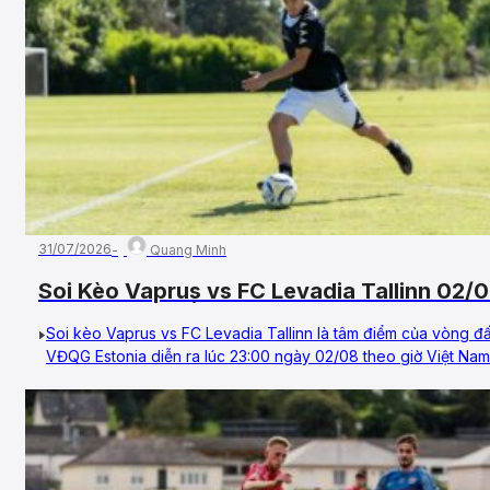
31/07/2026
Quang Minh
Soi Kèo Vaprus vs FC Levadia Tallinn 02/0
Dự Đoán Tỷ Số & Kèo Nhà Cái VĐQG Eston
Soi kèo Vaprus vs FC Levadia Tallinn là tâm điểm của vòng đ
VĐQG Estonia diễn ra lúc 23:00 ngày 02/08 theo giờ Việt Nam..