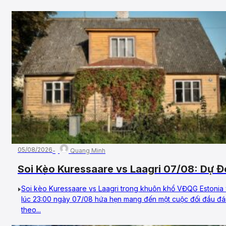
05/08/2026
Quang Minh
Soi Kèo Kuressaare vs Laagri 07/08: Dự 
Tỷ Số & Kèo Nhà Cái VĐQG Estonia
Soi kèo Kuressaare vs Laagri trong khuôn khổ VĐQG Estonia
lúc 23:00 ngày 07/08 hứa hẹn mang đến một cuộc đối đầu đ
theo...