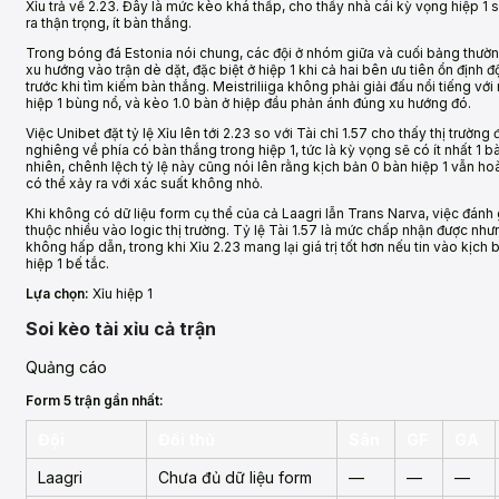
Xỉu trả về 2.23. Đây là mức kèo khá thấp, cho thấy nhà cái kỳ vọng hiệp 1 
ra thận trọng, ít bàn thắng.
Trong bóng đá Estonia nói chung, các đội ở nhóm giữa và cuối bảng thườ
xu hướng vào trận dè dặt, đặc biệt ở hiệp 1 khi cả hai bên ưu tiên ổn định độ
trước khi tìm kiếm bàn thắng. Meistriliiga không phải giải đấu nổi tiếng vớ
hiệp 1 bùng nổ, và kèo 1.0 bàn ở hiệp đầu phản ánh đúng xu hướng đó.
Việc Unibet đặt tỷ lệ Xỉu lên tới 2.23 so với Tài chỉ 1.57 cho thấy thị trường
nghiêng về phía có bàn thắng trong hiệp 1, tức là kỳ vọng sẽ có ít nhất 1 b
nhiên, chênh lệch tỷ lệ này cũng nói lên rằng kịch bản 0 bàn hiệp 1 vẫn ho
có thể xảy ra với xác suất không nhỏ.
Khi không có dữ liệu form cụ thể của cả Laagri lẫn Trans Narva, việc đánh
thuộc nhiều vào logic thị trường. Tỷ lệ Tài 1.57 là mức chấp nhận được như
không hấp dẫn, trong khi Xỉu 2.23 mang lại giá trị tốt hơn nếu tin vào kịch 
hiệp 1 bế tắc.
Lựa chọn:
Xỉu hiệp 1
Soi kèo tài xỉu cả trận
Quảng cáo
Form 5 trận gần nhất:
Đội
Đối thủ
Sân
GF
GA
Laagri
Chưa đủ dữ liệu form
—
—
—