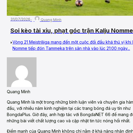
31/07/2026
Quang Minh
Soi kèo tài xỉu, phạt góc trận Kalju Nomme
Tammeka, 21:00 ngày 02/08
Vòng 21 Meistriliiga mang đến một cuộc đối đầu khá thú vị khi 
Nomme tiếp đón Tammeka trên sân nhà vào lúc 21:00 ngày...
Quang Minh
Quang Minh là một trong những bình luận viên và chuyên gia hà
đầu, với nhiều năm kinh nghiệm tại các trang bóng đá uy tín như
BongdaPlus. Giờ đây, anh hợp tác với BongdaNET 66 để mang đ
những bài viết chất lượng cao và cập nhật tin tức nóng hổi nhất.
Điểm mạnh của Quang Minh không chỉ nằm ở khả năng nhận địn