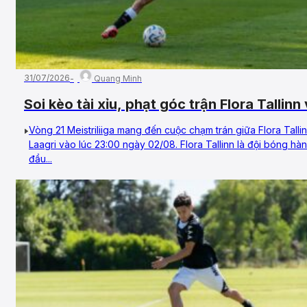
31/07/2026
Quang Minh
Soi kèo tài xỉu, phạt góc trận Flora Tallinn
Laagri, 23:00 ngày 02/08
Vòng 21 Meistriliiga mang đến cuộc chạm trán giữa Flora Talli
Laagri vào lúc 23:00 ngày 02/08. Flora Tallinn là đội bóng hà
đầu...