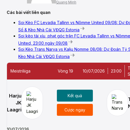
Quang Minh
Các bài viết liên quan
Soi Kèo FC Levadia Tallinn vs Nõmme United 09/08: Dự Đ
Số & Kèo Nhà Cái VĐQG Estonia
Soi kèo tài xỉu, phạt góc trận FC Levadia Tallinn vs Nõmm
United, 23:00 ngày 09/08
Soi Kèo Trans Narva vs Kalju Nomme 08/08: Dự Đoán Tỷ 
Kèo Nhà Cái VĐQG Estonia
Meistriliiga
Vòng 19
10/07/2026
23:00
Harju
Kết quả
JK
Laagri
Cược ngay
10/07/2026