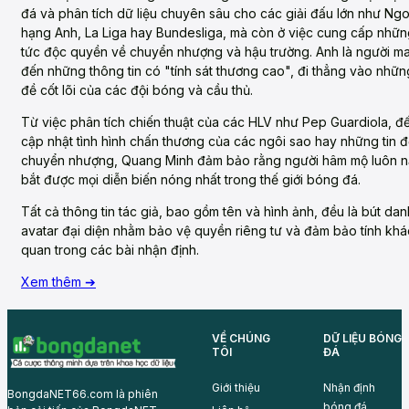
đá và phân tích dữ liệu chuyên sâu cho các giải đấu lớn như Ngo
hạng Anh, La Liga hay Bundesliga, mà còn ở việc cung cấp những
tức độc quyền về chuyển nhượng và hậu trường. Anh là người m
đến những thông tin có "tính sát thương cao", đi thẳng vào nhữ
đề cốt lõi của các đội bóng và cầu thủ.
Từ việc phân tích chiến thuật của các HLV như Pep Guardiola, đ
cập nhật tình hình chấn thương của các ngôi sao hay những tin 
chuyển nhượng, Quang Minh đảm bảo rằng người hâm mộ luôn 
bắt được mọi diễn biến nóng nhất trong thế giới bóng đá.
Tất cả thông tin tác giả, bao gồm tên và hình ảnh, đều là bút dan
avatar đại diện nhằm bảo vệ quyền riêng tư và đảm bảo tính kh
quan trong các bài nhận định.
Xem thêm ➔
VỀ CHÚNG
DỮ LIỆU BÓNG
TÔI
ĐÁ
Giới thiệu
Nhận định
BongdaNET66.com là phiên
bóng đá