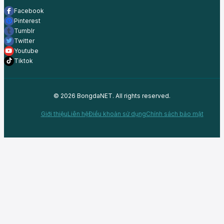
Facebook
Pinterest
Tumblr
Twitter
Youtube
Tiktok
© 2026 BongdaNET. All rights reserved.
Giới thiệu
Liên hệ
Điều khoản sử dụng
Chính sách bảo mật