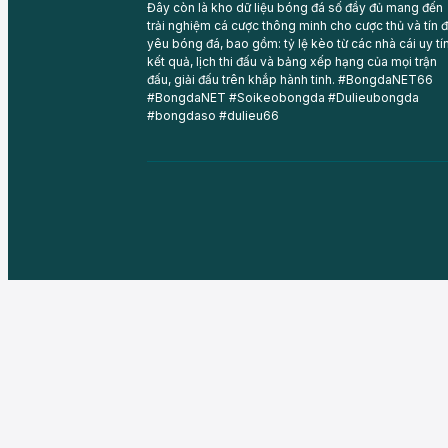
Đây còn là kho dữ liệu bóng đá số đầy đủ mang đến
trải nghiệm cá cược thông minh cho cược thủ và tín 
yêu bóng đá, bao gồm: tỷ lệ kèo từ các nhà cái uy tín
kết quả, lịch thi đấu và bảng xếp hạng của mọi trận
đấu, giải đấu trên khắp hành tinh. #BongdaNET66
#BongdaNET #Soikeobongda #Dulieubongda
#bongdaso #dulieu66