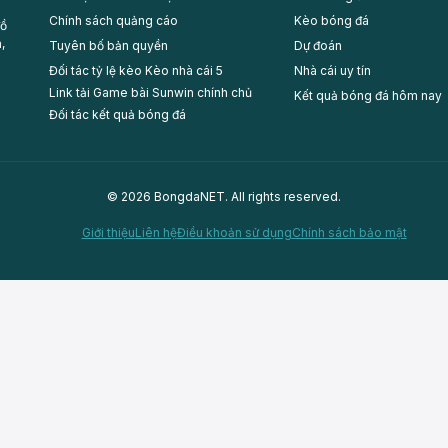
Chính sách quảng cáo
Kèo bóng đá
đồ
,
Tuyên bố bản quyền
Dự đoán
Đối tác tỷ lệ kèo
Kèo nhà cái 5
Nhà cái uy tín
Link tải Game bài
Sunwin
chính chủ
Kết quả bóng đá hôm nay
Đối tác
kết quả bóng đá
© 2026 BongdaNET. All rights reserved.
Giới thiệu
Liên hệ
Điều khoản sử dụng
Chính sách bảo mật