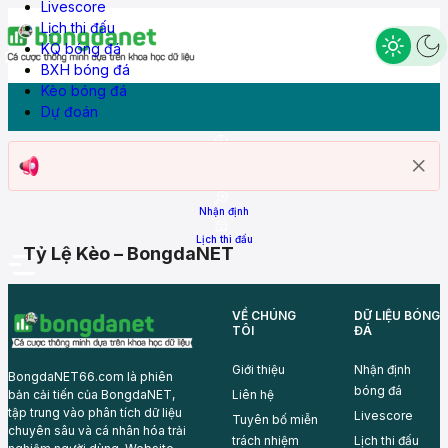
Livescore
Lịch thi đấu
KQ bóng đá
Dự đoán
BXH bóng đá
Nhận định
Livescore
Lịch thi đấu
KQ Bóng đá
BXH
Kèo bóng đá
Kèo bóng đá
Dự đoán
Trang chủ
ASEAN Cup 26
Nhận định
Lịch thi đấu
Tỷ Lệ Kèo – BongdaNET
More
VỀ CHÚNG
DỮ LIỆU BÓNG
TÔI
ĐÁ
Giới thiệu
Nhận định
BongdaNET66.com là phiên
bóng đá
Liên hệ
bản cải tiến của BongdaNET,
tập trung vào phân tích dữ liệu
Livescore
Tuyên bố miễn
chuyên sâu và cá nhân hóa trải
trách nhiệm
Lịch thi đấu