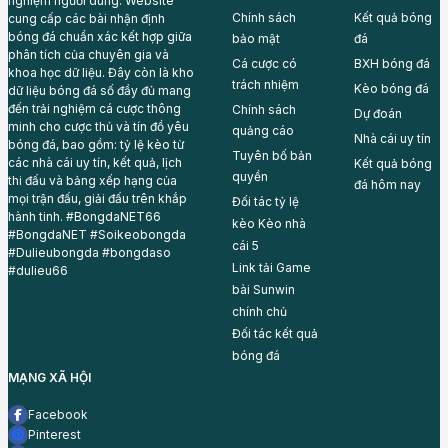
nghiệm người dùng. Website
Chính sách
Kết quả bóng
cung cấp các bài nhận định
bóng đá chuẩn xác kết hợp giữa
bảo mật
đá
phân tích của chuyên gia và
Cá cược có
BXH bóng đá
khoa học dữ liệu. Đây còn là kho
trách nhiệm
Kèo bóng đá
dữ liệu bóng đá số đầy đủ mang
đến trải nghiệm cá cược thông
Chính sách
Dự đoán
minh cho cược thủ và tín đồ yêu
quảng cáo
Nhà cái uy tín
bóng đá, bao gồm: tỷ lệ kèo từ
Tuyên bố bản
các nhà cái uy tín, kết quả, lịch
Kết quả bóng
quyền
thi đấu và bảng xếp hạng của
đá hôm nay
mọi trận đấu, giải đấu trên khắp
Đối tác tỷ lệ
hành tinh. #BongdaNET66
kèo
Kèo nhà
#BongdaNET #Soikeobongda
cái 5
#Dulieubongda #bongdaso
Link tải Game
#dulieu66
bài
Sunwin
chính chủ
Đối tác
kết quả
bóng đá
MẠNG XÃ HỘI
Facebook
Pinterest