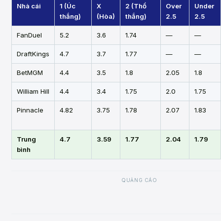
Nhà cái
1 (Úc
X
2 (Thổ
Over
Under
thắng)
(Hòa)
thắng)
2.5
2.5
FanDuel
5.2
3.6
1.74
—
—
DraftKings
4.7
3.7
1.77
—
—
BetMGM
4.4
3.5
1.8
2.05
1.8
William Hill
4.4
3.4
1.75
2.0
1.75
Pinnacle
4.82
3.75
1.78
2.07
1.83
Trung
4.7
3.59
1.77
2.04
1.79
bình
QUẢNG CÁO