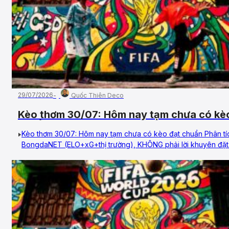
29/07/2026
Quốc Thiên Deco
Kèo thơm 30/07: Hôm nay tạm chưa có kè
chuẩn
Kèo thơm 30/07: Hôm nay tạm chưa có kèo đạt chuẩn Phân tí
BongdaNET (ELO+xG+thị trường), KHÔNG phải lời khuyên đặt 