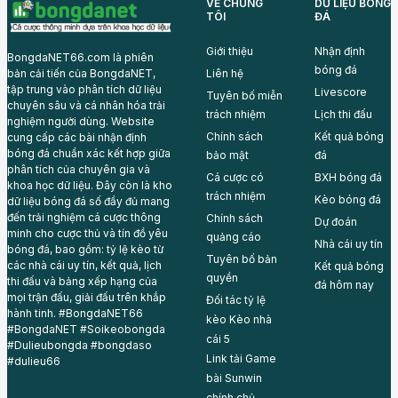
VỀ CHÚNG
DỮ LIỆU BÓNG
TÔI
ĐÁ
Giới thiệu
Nhận định
BongdaNET66.com là phiên
bóng đá
Liên hệ
bản cải tiến của BongdaNET,
tập trung vào phân tích dữ liệu
Livescore
Tuyên bố miễn
chuyên sâu và cá nhân hóa trải
trách nhiệm
Lịch thi đấu
nghiệm người dùng. Website
Chính sách
Kết quả bóng
cung cấp các bài nhận định
bóng đá chuẩn xác kết hợp giữa
bảo mật
đá
phân tích của chuyên gia và
Cá cược có
BXH bóng đá
khoa học dữ liệu. Đây còn là kho
trách nhiệm
Kèo bóng đá
dữ liệu bóng đá số đầy đủ mang
đến trải nghiệm cá cược thông
Chính sách
Dự đoán
minh cho cược thủ và tín đồ yêu
quảng cáo
Nhà cái uy tín
bóng đá, bao gồm: tỷ lệ kèo từ
Tuyên bố bản
các nhà cái uy tín, kết quả, lịch
Kết quả bóng
quyền
thi đấu và bảng xếp hạng của
đá hôm nay
mọi trận đấu, giải đấu trên khắp
Đối tác tỷ lệ
hành tinh. #BongdaNET66
kèo
Kèo nhà
#BongdaNET #Soikeobongda
cái 5
#Dulieubongda #bongdaso
Link tải Game
#dulieu66
bài
Sunwin
chính chủ