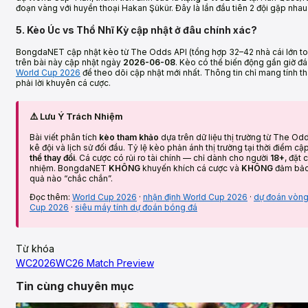
đoạn vàng với huyền thoại Hakan Şükür. Đây là lần đầu tiên 2 đội gặp nhau
5. Kèo Úc vs Thổ Nhĩ Kỳ cập nhật ở đâu chính xác?
BongdaNET cập nhật kèo từ The Odds API (tổng hợp 32–42 nhà cái lớn toà
trên bài này cập nhật ngày
2026-06-08
. Kèo có thể biến động gần giờ đá
World Cup 2026
để theo dõi cập nhật mới nhất. Thông tin chỉ mang tính 
phải lời khuyên cá cược.
⚠️ Lưu Ý Trách Nhiệm
Bài viết phân tích
kèo tham khảo
dựa trên dữ liệu thị trường từ The Od
kê đội và lịch sử đối đầu. Tỷ lệ kèo phản ánh thị trường tại thời điểm c
thể thay đổi
. Cá cược có rủi ro tài chính — chỉ dành cho người
18+
, đặt 
nhiệm. BongdaNET
KHÔNG
khuyến khích cá cược và
KHÔNG
đảm bảo 
quả nào “chắc chắn”.
Đọc thêm:
World Cup 2026
·
nhận định World Cup 2026
·
dự đoán vòng
Cup 2026
·
siêu máy tính dự đoán bóng đá
Từ khóa
WC2026
WC26 Match Preview
Tin cùng chuyên mục