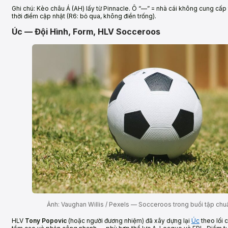
Ghi chú: Kèo châu Á (AH) lấy từ Pinnacle. Ô “—” = nhà cái không cung cấp t
thời điểm cập nhật (R6: bỏ qua, không điền trống).
Úc — Đội Hình, Form, HLV Socceroos
Ảnh: Vaughan Willis / Pexels — Socceroos trong buổi tập chu
HLV
Tony Popovic
(hoặc người đương nhiệm) đã xây dựng lại
Úc
theo lối 