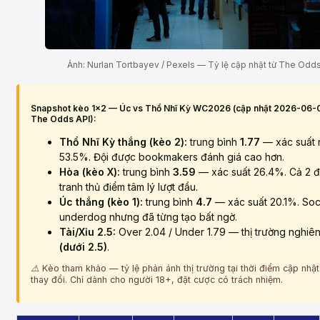
Ảnh: Nurlan Tortbayev / Pexels — Tỷ lệ cập nhật từ The Odds
Snapshot kèo 1×2 — Úc vs Thổ Nhĩ Kỳ WC2026 (cập nhật 2026-06-0
The Odds API):
Thổ Nhĩ Kỳ thắng (kèo 2):
trung bình
1.77
— xác suất
53.5%. Đội được bookmakers đánh giá cao hơn.
Hòa (kèo X):
trung bình
3.59
— xác suất 26.4%. Cả 2 đ
tranh thủ điểm tâm lý lượt đầu.
Úc thắng (kèo 1):
trung bình
4.7
— xác suất 20.1%. Soc
underdog nhưng đã từng tạo bất ngờ.
Tài/Xỉu 2.5:
Over 2.04 / Under 1.79 — thị trường nghiê
(dưới 2.5)
.
⚠️ Kèo tham khảo — tỷ lệ phản ánh thị trường tại thời điểm cập nhật
thay đổi. Chỉ dành cho người 18+, đặt cược có trách nhiệm.