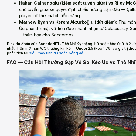
Hakan Çalhanoğlu (kiểm soát tuyến giữa) vs Riley McG
chủ tuyến giữa sẽ quyết định chiều hướng trận đấu — Çalh
player-of-the-match tiềm năng.
Mathew Ryan vs Kerem Aktürkoğlu (dứt điểm):
Thủ môn 
Úc phải đối mặt với tiền đạo nhanh nhẹn từ Galatasaray. Sa
= thảm họa cho Socceroos.
Pick dự đoán của BongdaNET:
Thổ Nhĩ Kỳ thắng 1-0
hoặc
hòa 0-0
là 2 kị
nhất. Trận mở màn WC thường kín kẽ — Under 2.5 (kèo 1.79) có giá trị the
phân tích tại
siêu máy tính dự đoán bóng đá
.
FAQ — Câu Hỏi Thường Gặp Về Soi Kèo Úc vs Thổ Nhĩ