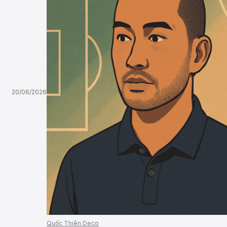
20/06/2026
Quốc Thiên Deco