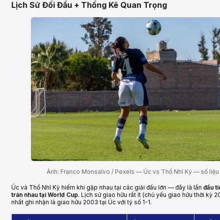
Lịch Sử Đối Đầu + Thống Kê Quan Trọng
Ảnh: Franco Monsalvo / Pexels — Úc vs Thổ Nhĩ Kỳ — số liệu
Úc và Thổ Nhĩ Kỳ hiếm khi gặp nhau tại các giải đấu lớn — đây là lần
đầu t
trán nhau tại World Cup
. Lịch sử giao hữu rất ít (chủ yếu giao hữu thời kỳ 
nhất ghi nhận là giao hữu 2003 tại Úc với tỷ số 1-1.