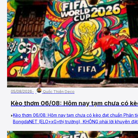
05/08/2026
Quốc Thiên Deco
Kèo thơm 06/08: Hôm nay tạm chưa có kè
chuẩn
Kèo thơm 06/08: Hôm nay tạm chưa có kèo đạt chuẩn Phân tí
BongdaNET (ELO+xG+thị trường), KHÔNG phải lời khuyên đặt 