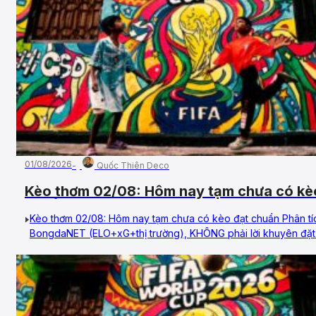
01/08/2026
Quốc Thiên Deco
Kèo thơm 02/08: Hôm nay tạm chưa có kè
chuẩn
Kèo thơm 02/08: Hôm nay tạm chưa có kèo đạt chuẩn Phân tí
BongdaNET (ELO+xG+thị trường), KHÔNG phải lời khuyên đặt 