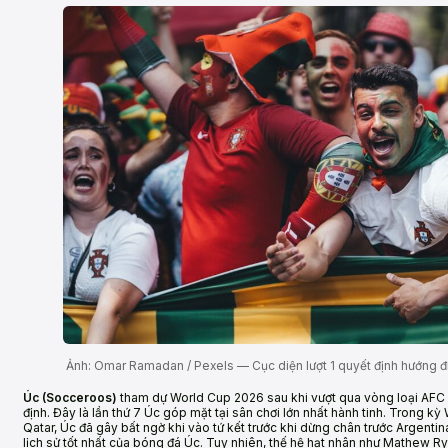
Ảnh: Omar Ramadan / Pexels — Cục diện lượt 1 quyết định hướng đ
Úc (Socceroos)
tham dự World Cup 2026 sau khi vượt qua vòng loại AFC
định. Đây là lần thứ 7 Úc góp mặt tại sân chơi lớn nhất hành tinh. Trong k
Qatar, Úc đã gây bất ngờ khi vào tứ kết trước khi dừng chân trước Argentin
lịch sử tốt nhất của bóng đá Úc. Tuy nhiên, thế hệ hạt nhân như Mathew Ry