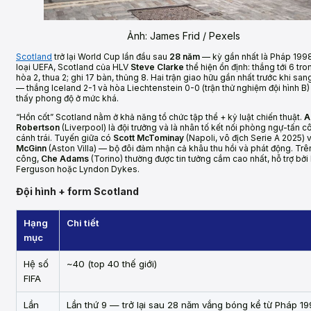
Ảnh: James Frid / Pexels
Scotland
trở lại World Cup lần đầu sau
28 năm
— kỳ gần nhất là Pháp 199
loại UEFA, Scotland của HLV
Steve Clarke
thể hiện ổn định: thắng tới 6 tro
hòa 2, thua 2; ghi 17 bàn, thủng 8. Hai trận giao hữu gần nhất trước khi sa
— thắng Iceland 2-1 và hòa Liechtenstein 0-0 (trận thử nghiệm đội hình B
thấy phong độ ở mức khá.
“Hồn cốt” Scotland nằm ở khả năng tổ chức tập thể + kỷ luật chiến thuật.
A
Robertson
(Liverpool) là đội trưởng và là nhân tố kết nối phòng ngự-tấn c
cánh trái. Tuyến giữa có
Scott McTominay
(Napoli, vô địch Serie A 2025) 
McGinn
(Aston Villa) — bộ đôi đảm nhận cả khâu thu hồi và phát động. Tr
công,
Che Adams
(Torino) thường được tin tưởng cắm cao nhất, hỗ trợ bởi
Ferguson hoặc Lyndon Dykes.
Đội hình + form Scotland
Hạng
Chi tiết
mục
Hệ số
~40 (top 40 thế giới)
FIFA
Lần
Lần thứ 9 — trở lại sau 28 năm vắng bóng kể từ Pháp 19