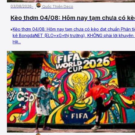
03/08/2026
Quốc Thiên Deco
Kèo thơm 04/08: Hôm nay tạm chưa có kè
chuẩn
Kèo thơm 04/08: Hôm nay tạm chưa có kèo đạt chuẩn Phân tí
kê BongdaNET (ELO+xG+thị trường), KHÔNG phải lời khuyên 
Hệ...