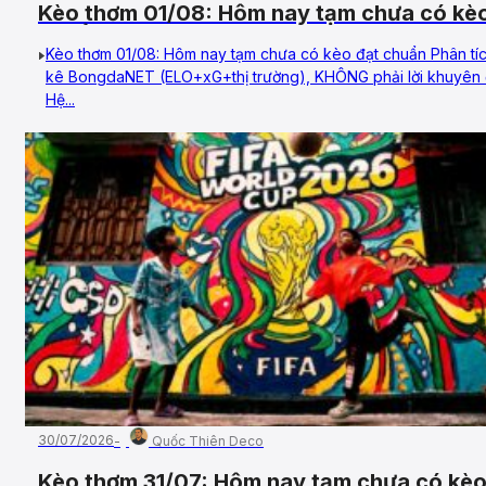
Kèo thơm 01/08: Hôm nay tạm chưa có kè
chuẩn
Kèo thơm 01/08: Hôm nay tạm chưa có kèo đạt chuẩn Phân tí
kê BongdaNET (ELO+xG+thị trường), KHÔNG phải lời khuyên 
Hệ...
30/07/2026
Quốc Thiên Deco
Kèo thơm 31/07: Hôm nay tạm chưa có kèo