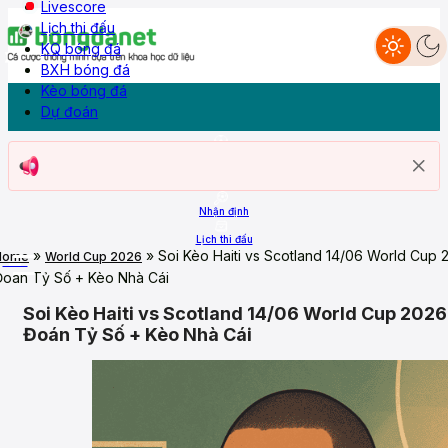
Livescore
Lịch thi đấu
KQ bóng đá
Dự đoán
BXH bóng đá
Nhận định
Livescore
Lịch thi đấu
KQ Bóng đá
BXH
Kèo bóng đá
Kèo bóng đá
Dự đoán
Trang chủ
ASEAN Cup 26
Nhận định
Lịch thi đấu
»
»
Soi Kèo Haiti vs Scotland 14/06 World Cup
Home
World Cup 2026
More
Đoán Tỷ Số + Kèo Nhà Cái
Soi Kèo Haiti vs Scotland 14/06 World Cup 202
Đoán Tỷ Số + Kèo Nhà Cái