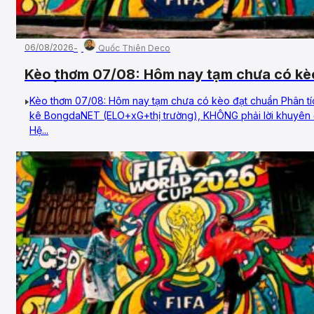
06/08/2026
Quốc Thiên Deco
Kèo thơm 07/08: Hôm nay tạm chưa có kè
chuẩn
Kèo thơm 07/08: Hôm nay tạm chưa có kèo đạt chuẩn Phân tí
kê BongdaNET (ELO+xG+thị trường), KHÔNG phải lời khuyên 
Hệ...