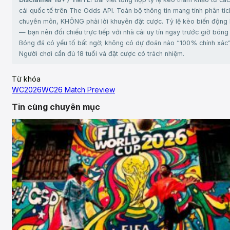
cái quốc tế trên The Odds API. Toàn bộ thông tin mang tính phân tíc
chuyên môn, KHÔNG phải lời khuyên đặt cược. Tỷ lệ kèo biến động l
— bạn nên đối chiếu trực tiếp với nhà cái uy tín ngay trước giờ bóng 
Bóng đá có yếu tố bất ngờ; không có dự đoán nào “100% chính xác”
Người chơi cần đủ 18 tuổi và đặt cược có trách nhiệm.
Từ khóa
WC2026
WC26 Match Preview
Tin cùng chuyên mục