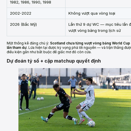
1982, 1986, 1990, 1998
2002-2022
Không vượt qua vòng loại
2026 (Bắc Mỹ)
Lần thứ 9 dự WC — mục tiêu lần 
vượt vòng bảng trong lịch sử
Một thống kê đáng chú ý:
Scotland chưa từng vượt vòng bảng World Cup 
lần tham dự
. Lứa hiện tại được kỳ vọng phá lời nguyền — và trận thắng được
điều kiện gần như bắt buộc để giấc mơ đó còn cửa.
Dự đoán tỷ số + cặp matchup quyết định