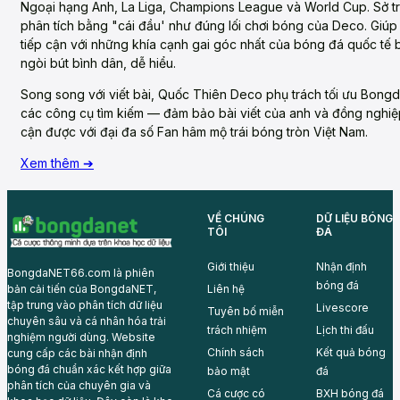
Ngoại hạng Anh, La Liga, Champions League và World Cup. Sở t
phân tích bằng "cái đầu' như đúng lối chơi bóng của Deco. Giúp 
tiếp cận với những khía cạnh gai góc nhất của bóng đá quốc tế
ngòi bút bình dân, dễ hiểu.
Song song với viết bài, Quốc Thiên Deco phụ trách tối ưu Bongd
các công cụ tìm kiếm — đảm bảo bài viết của anh và đồng nghiệ
cận được với đại đa số Fan hâm mộ trái bóng tròn Việt Nam.
Xem thêm ➔
VỀ CHÚNG
DỮ LIỆU BÓNG
TÔI
ĐÁ
Giới thiệu
Nhận định
BongdaNET66.com là phiên
bóng đá
Liên hệ
bản cải tiến của BongdaNET,
tập trung vào phân tích dữ liệu
Livescore
Tuyên bố miễn
chuyên sâu và cá nhân hóa trải
trách nhiệm
Lịch thi đấu
nghiệm người dùng. Website
Chính sách
Kết quả bóng
cung cấp các bài nhận định
bóng đá chuẩn xác kết hợp giữa
bảo mật
đá
phân tích của chuyên gia và
Cá cược có
BXH bóng đá