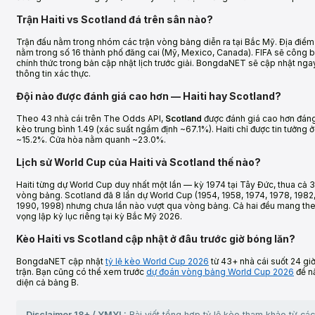
Trận Haiti vs Scotland đá trên sân nào?
Trận đấu nằm trong nhóm các trận vòng bảng diễn ra tại Bắc Mỹ. Địa điểm
nằm trong số 16 thành phố đăng cai (Mỹ, Mexico, Canada). FIFA sẽ công 
chính thức trong bản cập nhật lịch trước giải. BongdaNET sẽ cập nhật nga
thông tin xác thực.
Đội nào được đánh giá cao hơn — Haiti hay Scotland?
Theo 43 nhà cái trên The Odds API,
Scotland
được đánh giá cao hơn đáng
kèo trung bình 1.49 (xác suất ngầm định ~67.1%). Haiti chỉ được tin tưởng 
~15.2%. Cửa hòa nằm quanh ~23.0%.
Lịch sử World Cup của Haiti và Scotland thế nào?
Haiti từng dự World Cup duy nhất một lần — kỳ 1974 tại Tây Đức, thua cả 3
vòng bảng. Scotland đã 8 lần dự World Cup (1954, 1958, 1974, 1978, 1982
1990, 1998) nhưng
chưa lần nào vượt qua vòng bảng
. Cả hai đều mang th
vọng lập kỷ lục riêng tại kỳ Bắc Mỹ 2026.
Kèo Haiti vs Scotland cập nhật ở đâu trước giờ bóng lăn?
BongdaNET cập nhật
tỷ lệ kèo World Cup 2026
từ 43+ nhà cái suốt 24 giờ
trận. Bạn cũng có thể xem trước
dự đoán vòng bảng World Cup 2026
để n
diện cả bảng B.
Disclaimer 18+ / YMYL:
Bài viết tổng hợp
tỷ lệ kèo tham khảo
từ các