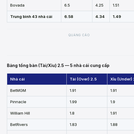
Bovada
6.5
4.25
1.51
Trung bình 43 nhà cái
6.58
4.34
1.49
QUẢNG CÁO
Bảng tổng bàn (Tài/Xỉu) 2.5 — 5 nhà cái cung cấp
Nhà cái
Tài (Over) 2.5
Xỉu (Under) 
BetMGM
1.91
1.91
Pinnacle
1.99
1.9
William Hill
1.8
1.91
BetRivers
1.83
1.88