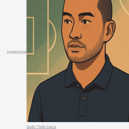
20/06/2026
Quốc Thiên Deco