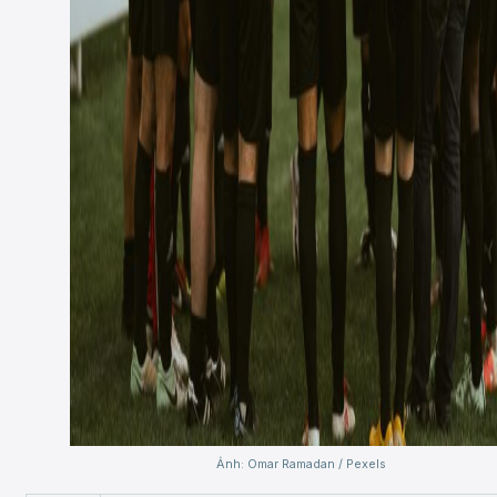
Ảnh: Omar Ramadan / Pexels