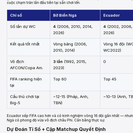
cuộc chạm trán
lần đầu tiên tại sân chơi lớn
.
Chỉ số
Bờ Biển Ngà
Ecuador
Số lần dự WC
4
(2006, 2010, 2014,
4
(2002, 2006,
2026)
2026)
Kết quả tốt nhất
Vòng bảng (2006,
Vòng 16 đội (W
2010, 2014)
WC2022)
Vô địch
3 lần
(1992, 2015,
0
AFCON/Copa Am.
2023)
FIFA ranking hiện
Top 60
Top 45
tại
Cầu thủ chơi tại
~12-15 (Pháp, Anh,
~10-13 (Anh, TBN
Big-5
TBN)
Ecuador xếp FIFA cao hơn và có kinh nghiệm vòng 16 đội gần nhất — nhưn
Ngà có phong độ vừa vô địch châu Phi. Cân bằng thực sự.
Dự Đoán Tỉ Số + Cặp Matchup Quyết Định