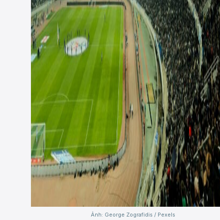
Ảnh: George Zografidis / Pexels