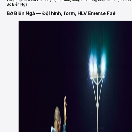
Bờ Biển Ngà.
Bờ Biển Ngà — Đội hình, form, HLV Emerse Faé