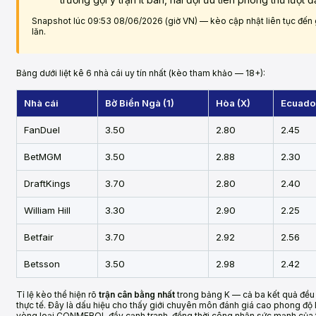
Snapshot lúc 09:53 08/06/2026 (giờ VN) — kèo cập nhật liên tục đến
lăn.
Bảng dưới liệt kê 6 nhà cái uy tín nhất (kèo tham khảo — 18+):
Nhà cái
Bờ Biển Ngà (1)
Hòa (X)
Ecuador
FanDuel
3.50
2.80
2.45
BetMGM
3.50
2.88
2.30
DraftKings
3.70
2.80
2.40
William Hill
3.30
2.90
2.25
Betfair
3.70
2.92
2.56
Betsson
3.50
2.98
2.42
Tỉ lệ kèo thể hiện rõ
trận cân bằng nhất
trong bảng K — cả ba kết quả đều
thực tế. Đây là dấu hiệu cho thấy giới chuyên môn đánh giá cao phong độ
vòng loại CONMEBOL đầy cạnh tranh, đồng thời công nhận sức mạnh của 