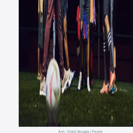
Ảnh: Chibili Mugala / Pexels