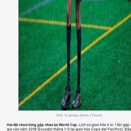
Ảnh: El gringo photo / Pexels
Hai đội chưa từng gặp nhau tại World Cup
. Lịch sử giao hữu ít ỏi: 1 lần gặ
gia vào năm 2018 (Ecuador thắng 1-0 tại giao hữu Copa del Pacífico). Đây