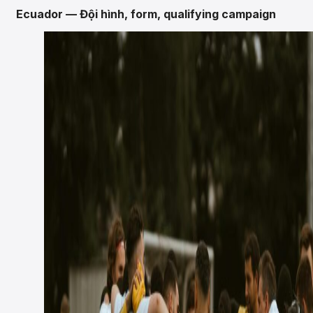
Ecuador — Đội hình, form, qualifying campaign