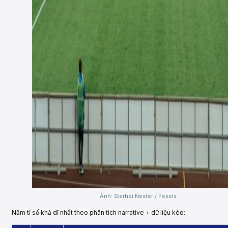
Ảnh: Siarhei Nester / Pexels
Năm tỉ số khả dĩ nhất theo phân tích narrative + dữ liệu kèo: