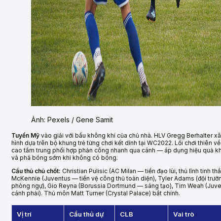
Ảnh: Pexels / Gene Samit
Tuyển Mỹ
vào giải với bầu không khí của chủ nhà. HLV Gregg Berhalter x
hình dựa trên bộ khung trẻ từng chơi kết dính tại WC2022. Lối chơi thiên v
cao tầm trung phối hợp phản công nhanh qua cánh — áp dụng hiệu quả k
và phá bóng sớm khi không có bóng.
Cầu thủ chủ chốt:
Christian Pulisic (AC Milan — tiền đạo lùi, thủ lĩnh tinh t
McKennie (Juventus — tiền vệ công thủ toàn diện), Tyler Adams (đội trưởn
phòng ngự), Gio Reyna (Borussia Dortmund — sáng tạo), Tim Weah (Juv
cánh phải). Thủ môn Matt Turner (Crystal Palace) bắt chính.
Vị trí
Cầu thủ dự
CLB
Vai trò