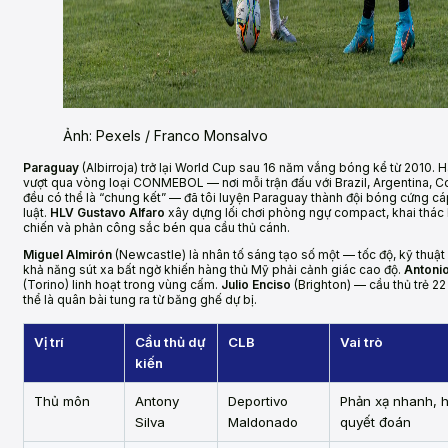
Ảnh: Pexels / Franco Monsalvo
Paraguay
(Albirroja) trở lại World Cup sau 16 năm vắng bóng kể từ 2010. H
vượt qua vòng loại CONMEBOL — nơi mỗi trận đấu với Brazil, Argentina, 
đều có thể là “chung kết” — đã tôi luyện Paraguay thành đội bóng cứng cá
luật.
HLV Gustavo Alfaro
xây dựng lối chơi phòng ngự compact, khai thác
chiến và phản công sắc bén qua cầu thủ cánh.
Miguel Almirón
(Newcastle) là nhân tố sáng tạo số một — tốc độ, kỹ thuật
khả năng sút xa bất ngờ khiến hàng thủ Mỹ phải cảnh giác cao độ.
Antoni
(Torino) linh hoạt trong vùng cấm.
Julio Enciso
(Brighton) — cầu thủ trẻ 22
thể là quân bài tung ra từ băng ghế dự bị.
Vị trí
Cầu thủ dự
CLB
Vai trò
kiến
Thủ môn
Antony
Deportivo
Phản xạ nhanh, 
Silva
Maldonado
quyết đoán