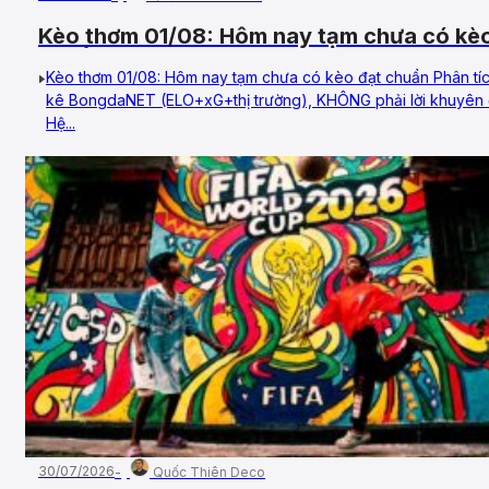
Kèo thơm 01/08: Hôm nay tạm chưa có kè
chuẩn
Kèo thơm 01/08: Hôm nay tạm chưa có kèo đạt chuẩn Phân tí
kê BongdaNET (ELO+xG+thị trường), KHÔNG phải lời khuyên 
Hệ...
30/07/2026
Quốc Thiên Deco