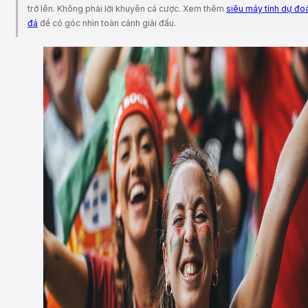
trở lên. Không phải lời khuyên cá cược. Xem thêm
siêu máy tính dự đ
đá
để có góc nhìn toàn cảnh giải đấu.