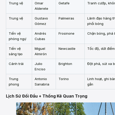
Trung vệ
Omar
Getafe
Tranh cướp, khô
Alderete
Trung vệ
Gustavo
Palmeiras
Lãnh đạo hàng t
Gómez
phối bóng
Tiền vệ
Andrés
Frosinone
Chặn bóng, phá
phòng ngự
Cubas
Tiền vệ
Miguel
Newcastle
Tốc độ, dứt điểm
sáng tạo
Almirón
Cánh trái
Julio
Brighton
Đột phá, sút xa 
Enciso
Trung
Antonio
Torino
Linh hoạt, ghi bà
phong
Sanabria
gần
Lịch Sử Đối Đầu + Thống Kê Quan Trọng