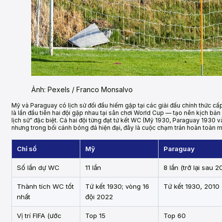
Ảnh: Pexels / Franco Monsalvo
Mỹ và Paraguay có lịch sử đối đầu hiếm gặp tại các giải đấu chính thức cấ
là lần đầu tiên hai đội gặp nhau tại sân chơi World Cup — tạo nên kịch bản 
lịch sử” đặc biệt. Cả hai đội từng đạt tứ kết WC (Mỹ 1930, Paraguay 1930 
nhưng trong bối cảnh bóng đá hiện đại, đây là cuộc chạm trán hoàn toàn m
Chỉ số
Mỹ
Paraguay
Số lần dự WC
11 lần
8 lần (trở lại sau 2
Thành tích WC tốt
Tứ kết 1930; vòng 16
Tứ kết 1930, 2010
nhất
đội 2022
Vị trí FIFA (ước
Top 15
Top 60