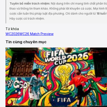
Tuyên bố miễn trách nhiệm:
Nội dung trên chỉ mang tính chất
phân tí
thao và thông tin tham khảo
. Không phải lời khuyên cá cược. Mọi hình 
cược cần tuân thủ pháp luật địa phương. Chỉ dành cho người từ
18 tuổi 
Hãy cược có trách nhiệm.
Từ khóa
WC2026
WC26 Match Preview
Tin cùng chuyên mục