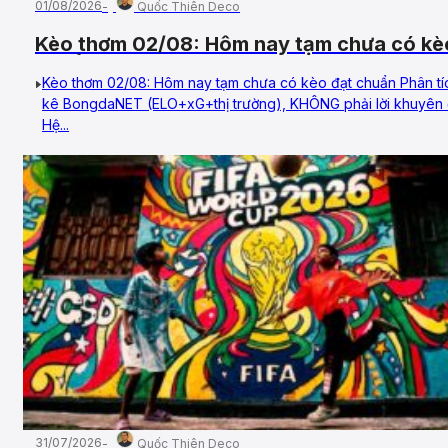
01/08/2026
Quốc Thiên Deco
Kèo thơm 02/08: Hôm nay tạm chưa có kè
chuẩn
Kèo thơm 02/08: Hôm nay tạm chưa có kèo đạt chuẩn Phân tí
kê BongdaNET (ELO+xG+thị trường), KHÔNG phải lời khuyên 
Hệ...
31/07/2026
Quốc Thiên Deco