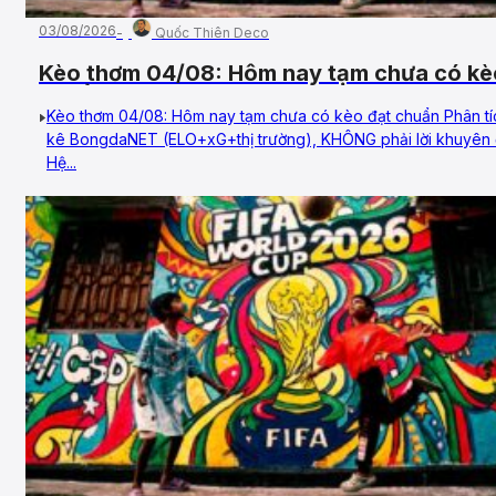
03/08/2026
Quốc Thiên Deco
Kèo thơm 04/08: Hôm nay tạm chưa có kè
chuẩn
Kèo thơm 04/08: Hôm nay tạm chưa có kèo đạt chuẩn Phân tí
kê BongdaNET (ELO+xG+thị trường), KHÔNG phải lời khuyên 
Hệ...