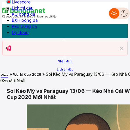
Livescore
Lịch thi đấu
KQ bóng đá
Dự đoán
BXH bóng đá
Nhận định
Livescore
Lịch thi đấu
KQ Bóng đá
BXH
Kèo bóng đá
Kèo bóng đá
Dự đoán
Trang chủ
ASEAN Cup 26
Nhận định
Lịch thi đấu
»
»
Soi Kèo Mỹ vs Paraguay 13/06 — Kèo Nhà 
Home
World Cup 2026
More
2026 Mới Nhất
Soi Kèo Mỹ vs Paraguay 13/06 — Kèo Nhà Cái W
Cup 2026 Mới Nhất