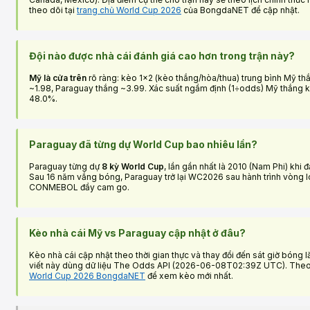
theo dõi tại
trang chủ World Cup 2026
của BongdaNET để cập nhật.
Đội nào được nhà cái đánh giá cao hơn trong trận này?
Mỹ là cửa trên
rõ ràng: kèo 1×2 (kèo thắng/hòa/thua) trung bình Mỹ th
~1.98, Paraguay thắng ~3.99. Xác suất ngầm định (1÷odds) Mỹ thắng
48.0%.
Paraguay đã từng dự World Cup bao nhiêu lần?
Paraguay từng dự
8 kỳ World Cup
, lần gần nhất là 2010 (Nam Phi) khi đạ
Sau 16 năm vắng bóng, Paraguay trở lại WC2026 sau hành trình vòng l
CONMEBOL đầy cam go.
Kèo nhà cái Mỹ vs Paraguay cập nhật ở đâu?
Kèo nhà cái cập nhật theo thời gian thực và thay đổi đến sát giờ bóng l
viết này dùng dữ liệu The Odds API (2026-06-08T02:39Z UTC). Theo
World Cup 2026 BongdaNET
để xem kèo mới nhất.