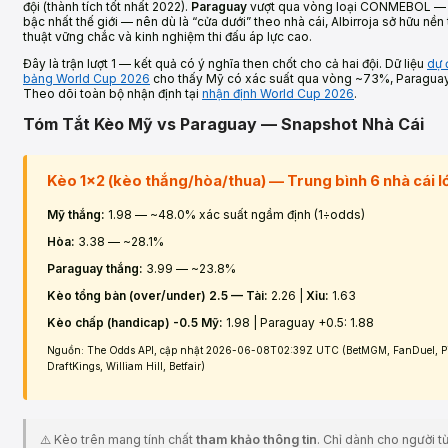
đội (thành tích tốt nhất 2022).
Paraguay
vượt qua vòng loại CONMEBOL — 
bậc nhất thế giới — nên dù là “cửa dưới” theo nhà cái, Albirroja sở hữu nền
thuật vững chắc và kinh nghiệm thi đấu áp lực cao.
Đây là trận lượt 1 — kết quả có ý nghĩa then chốt cho cả hai đội. Dữ liệu
dự 
bảng World Cup 2026
cho thấy Mỹ có xác suất qua vòng ~73%, Paragua
Theo dõi toàn bộ nhận định tại
nhận định World Cup 2026
.
Tóm Tắt Kèo Mỹ vs Paraguay — Snapshot Nhà Cái
Kèo 1×2 (kèo thắng/hòa/thua) — Trung bình 6 nhà cái l
Mỹ thắng:
1.98 — ~48.0% xác suất ngầm định (1÷odds)
Hòa:
3.38 — ~28.1%
Paraguay thắng:
3.99 — ~23.8%
Kèo tổng bàn (over/under) 2.5 — Tài:
2.26 |
Xỉu:
1.63
Kèo chấp (handicap) -0.5 Mỹ:
1.98 | Paraguay +0.5: 1.88
Nguồn: The Odds API, cập nhật 2026-06-08T02:39Z UTC (BetMGM, FanDuel, Pi
DraftKings, William Hill, Betfair)
⚠️ Kèo trên mang tính chất
tham khảo thông tin
. Chỉ dành cho người từ