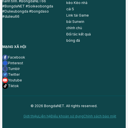
hành tinh. #BongdaNET66
kèo
Kèo nhà
#BongdaNET #Soikeobongda
cái 5
#Dulieubongda #bongdaso
Link tải Game
#dulieu66
bài
Sunwin
chính chủ
Đối tác
kết quả
bóng đá
MẠNG XÃ HỘI
Facebook
Pinterest
Tumblr
Twitter
Youtube
Tiktok
© 2026 BongdaNET. All rights reserved.
Giới thiệu
Liên hệ
Điều khoản sử dụng
Chính sách bảo mật