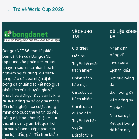
← Trở về World Cup 2026
VỀ CHÚNG
DỮ LIỆU BÓNG
TÔI
ĐÁ
Giới thiệu
Nhận định
BongdaNET66.com là phiên
bóng đá
Liên hệ
bản cải tiến của BongdaNET,
tập trung vào phân tích dữ liệu
Livescore
Tuyên bố miễn
chuyên sâu và cá nhân hóa trải
trách nhiệm
Lịch thi đấu
nghiệm người dùng. Website
Chính sách
Kết quả bóng
cung cấp các bài nhận định
bóng đá chuẩn xác kết hợp giữa
bảo mật
đá
phân tích của chuyên gia và
Cá cược có
BXH bóng đá
khoa học dữ liệu. Đây còn là kho
trách nhiệm
Kèo bóng đá
dữ liệu bóng đá số đầy đủ mang
đến trải nghiệm cá cược thông
Chính sách
Dự đoán
minh cho cược thủ và tín đồ yêu
quảng cáo
Nhà cái uy tín
bóng đá, bao gồm: tỷ lệ kèo từ
Tuyên bố bản
các nhà cái uy tín, kết quả, lịch
Kết quả bóng
quyền
thi đấu và bảng xếp hạng của
đá hôm nay
mọi trận đấu, giải đấu trên khắp
Đối tác tỷ lệ