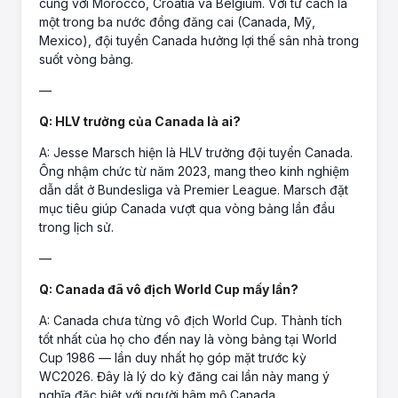
cùng với Morocco, Croatia và Belgium. Với tư cách là
một trong ba nước đồng đăng cai (Canada, Mỹ,
Mexico), đội tuyển Canada hưởng lợi thế sân nhà trong
suốt vòng bảng.
—
Q: HLV trưởng của Canada là ai?
A: Jesse Marsch hiện là HLV trưởng đội tuyển Canada.
Ông nhậm chức từ năm 2023, mang theo kinh nghiệm
dẫn dắt ở Bundesliga và Premier League. Marsch đặt
mục tiêu giúp Canada vượt qua vòng bảng lần đầu
trong lịch sử.
—
Q: Canada đã vô địch World Cup mấy lần?
A: Canada chưa từng vô địch World Cup. Thành tích
tốt nhất của họ cho đến nay là vòng bảng tại World
Cup 1986 — lần duy nhất họ góp mặt trước kỳ
WC2026. Đây là lý do kỳ đăng cai lần này mang ý
nghĩa đặc biệt với người hâm mộ Canada.