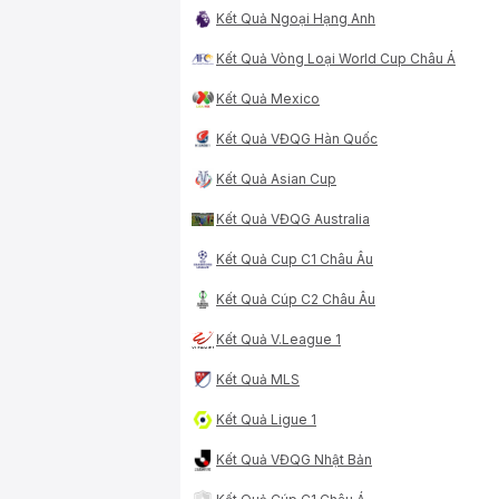
siêu kinh điển.
Kết Quả Ngoại Hạng Anh
Cung cấp đầy đủ kèo châu Á, kèo ch
Kết Quả Vòng Loại World Cup Châu Á
Người chơi dễ dàng theo dõi biến 
Các trận cầu tâm điểm của Manches
Kết Quả Mexico
đều được cập nhật chi tiết.
Mỗi vòng đấu đều mở ra cơ hội để 
Kết Quả VĐQG Hàn Quốc
nghiệm cảm giác phân tích kèo thú 
Kết Quả Asian Cup
La Liga (Tây Ban Nha)
Kết Quả VĐQG Australia
Tỷ lệ kèo được cập nhật liên tục 
Kết Quả Cup C1 Châu Âu
chiến.
Cung cấp đầy đủ kèo châu Á, kèo ch
Kết Quả Cúp C2 Châu Âu
Người chơi có thể theo dõi biến độ
Các trận đấu tâm điểm của Real Ma
Kết Quả V.League 1
nhật chi tiết.
Kết Quả MLS
Serie A (Ý)
Kết Quả Ligue 1
Nổi bật với các kèo Juventus, Inter
Cập nhật nhanh kèo chấp, kèo góc,
Kết Quả VĐQG Nhật Bản
Bundesliga (Đức)