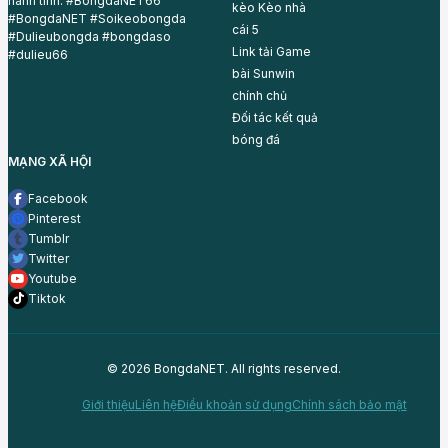
hành tinh. #BongdaNET66
quả bóng đá
hôm nay và đêm qua một cách chi tiết.
kèo
Kèo nhà
#BongdaNET #Soikeobongda
Lịch Thi đấu và Bảng Xếp Hạng Liên tục:
Nắm bắt
lịc
cái 5
#Dulieubongda #bongdaso
Bảng xếp hạng
các giải đấu cũng được cập nhật liên tụ
Link tải Game
#dulieu66
phong độ gần nhất của các đội.
bài
Sunwin
Phân tích Chi tiết Từng Trận Đấu:
Chúng tôi không chỉ
chính chủ
lệ kiểm soát bóng
, số lần tấn công nguy hiểm,
tỷ số ph
Đối tác
kết quả
cái nhìn toàn diện về diễn biến trên sân.
bóng đá
MẠNG XÃ HỘI
Facebook
Pinterest
Tumblr
Twitter
Youtube
Tiktok
© 2026 BongdaNET. All rights reserved.
Giới thiệu
Liên hệ
Điều khoản sử dụng
Chính sách bảo mật