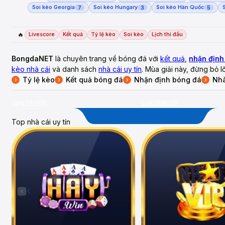
Soi kèo Georgia
Soi kèo Hungary
Soi kèo Hàn Quốc
7
3
5
🔥
Livescore
Kết quả
Tỷ lệ kèo
Soi kèo
Lịch thi đấu
BongdaNET
là chuyên trang về bóng đá với
kết quả
,
nhận định
kèo nhà cái
và danh sách
nhà cái uy tín
. Mùa giải này, đừng bỏ 
Tỷ lệ kèo
Kết quả bóng đá
Nhận định bóng đá
Nhà
›
›
›
›
Cược HAYWIN
Cược NHATVIP
Top nhà cái uy tín