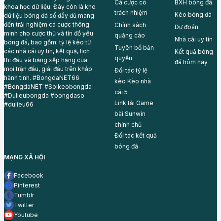
Cá cược có
BXH bóng đá
khoa học dữ liệu. Đây còn là kho
trách nhiệm
Kèo bóng đá
dữ liệu bóng đá số đầy đủ mang
đến trải nghiệm cá cược thông
Chính sách
Dự đoán
minh cho cược thủ và tín đồ yêu
quảng cáo
Nhà cái uy tín
bóng đá, bao gồm: tỷ lệ kèo từ
Tuyên bố bản
các nhà cái uy tín, kết quả, lịch
Kết quả bóng
quyền
thi đấu và bảng xếp hạng của
đá hôm nay
mọi trận đấu, giải đấu trên khắp
Đối tác tỷ lệ
hành tinh. #BongdaNET66
kèo
Kèo nhà
#BongdaNET #Soikeobongda
cái 5
#Dulieubongda #bongdaso
Link tải Game
#dulieu66
bài
Sunwin
chính chủ
Đối tác
kết quả
bóng đá
MẠNG XÃ HỘI
Facebook
Pinterest
Tumblr
Twitter
Youtube