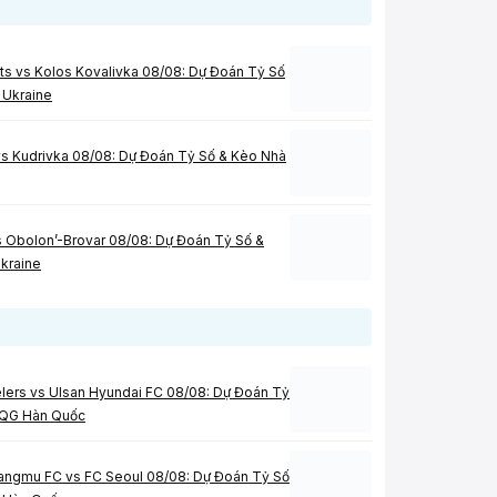
s vs Kolos Kovalivka 08/08: Dự Đoán Tỷ Số
 Ukraine
vs Kudrivka 08/08: Dự Đoán Tỷ Số & Kèo Nhà
 Obolon’-Brovar 08/08: Dự Đoán Tỷ Số &
kraine
lers vs Ulsan Hyundai FC 08/08: Dự Đoán Tỷ
ĐQG Hàn Quốc
angmu FC vs FC Seoul 08/08: Dự Đoán Tỷ Số