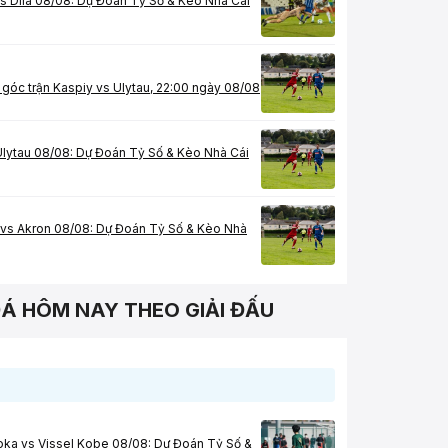
vs Dila 08/08: Dự Đoán Tỷ Số & Kèo Nhà Cái
ạt góc trận Kaspiy vs Ulytau, 22:00 ngày 08/08
Ulytau 08/08: Dự Đoán Tỷ Số & Kèo Nhà Cái
vs Akron 08/08: Dự Đoán Tỷ Số & Kèo Nhà
Á HÔM NAY THEO GIẢI ĐẤU
oka vs Vissel Kobe 08/08: Dự Đoán Tỷ Số &