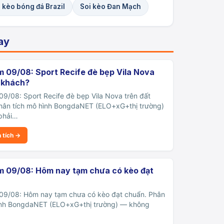
 kèo bóng đá Brazil
Soi kèo Đan Mạch
ay
 09/08: Sport Recife đè bẹp Vila Nova
t khách?
09/08: Sport Recife đè bẹp Vila Nova trên đất
hân tích mô hình BongdaNET (ELO+xG+thị trường)
phải…
 tích →
m 09/08: Hôm nay tạm chưa có kèo đạt
09/08: Hôm nay tạm chưa có kèo đạt chuẩn. Phân
ình BongdaNET (ELO+xG+thị trường) — không