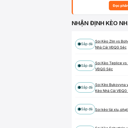
Đọc phân
NHẬN ĐỊNH KÈO NH
Soi Kèo Zlin vs Bo
Sắp đá
Nhà Cái VĐQG Séc
Soi Kèo Teplice vs
Sắp đá
VĐQG Séc
Soi Kèo Bukovyna v
Sắp đá
Kèo Nhà Cái VĐQG 
Sắp đá
Soi kèo tài xỉu, phạ