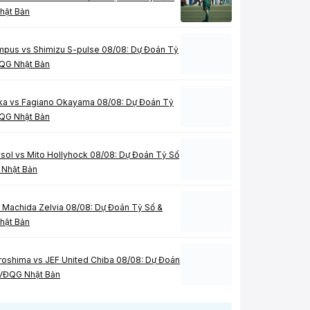
hật Bản
pus vs Shimizu S-pulse 08/08: Dự Đoán Tỷ
ĐQG Nhật Bản
ka vs Fagiano Okayama 08/08: Dự Đoán Tỷ
ĐQG Nhật Bản
sol vs Mito Hollyhock 08/08: Dự Đoán Tỷ Số
 Nhật Bản
 Machida Zelvia 08/08: Dự Đoán Tỷ Số &
hật Bản
roshima vs JEF United Chiba 08/08: Dự Đoán
 VĐQG Nhật Bản