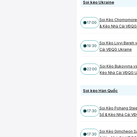
Soi kèo Ukraine
Soi Kèo Chornomoret
17:00
& Kèo Nhà Cái VĐQG
Soi Kèo Livyi Bereh 
19:30
Cái VĐQG Ukraine
Soi Kèo Bukovyna vs
22:00
Kèo Nhà Cái VĐQG U
Soi kèo Hàn Quốc
Soi Kèo Pohang Stee
17:30
Số & Kèo Nhà Cái V
Soi Kèo Gimcheon S
17:30