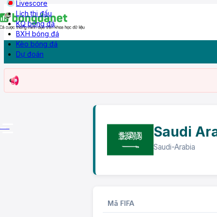
Livescore
Lịch thi đấu
KQ bóng đá
Dự đoán
BXH bóng đá
Nhận định
Livescore
Lịch thi đấu
KQ Bóng đá
BXH
Kèo bóng đá
Kèo bóng đá
Dự đoán
More
Saudi Ar
Saudi-Arabia
Mã FIFA