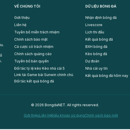
VỀ CHÚNG TÔI
DỮ LIỆU BÓNG ĐÁ
Giới thiệu
Nhận định bóng đá
Liên hệ
Livescore
Tuyên bố miễn trách nhiệm
Lịch thi đấu
Chính sách bảo mật
Kết quả bóng đá
ệu.
Cá cược có trách nhiệm
BXH bóng đá
Chính sách quảng cáo
Kèo bóng đá
đồ
,
Tuyên bố bản quyền
Dự đoán
Đối tác tỷ lệ kèo
Kèo nhà cái 5
Nhà cái uy tín
Link tải Game bài
Sunwin
chính chủ
Kết quả bóng đá hôm nay
Đối tác
kết quả bóng đá
© 2026 BongdaNET. All rights reserved.
Giới thiệu
Liên hệ
Điều khoản sử dụng
Chính sách bảo mật