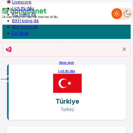
Livescore
Lịch thi đấu
KQ bóng đá
Dự đoán
BXH bóng đá
Nhận định
Livescore
Lịch thi đấu
KQ Bóng đá
BXH
Kèo bóng đá
Kèo bóng đá
Dự đoán
Trang chủ
ASEAN Cup 26
Nhận định
Lịch thi đấu
More
Türkiye
Turkey