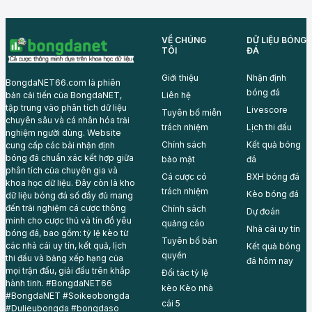
VỀ CHÚNG
DỮ LIỆU BÓNG
TÔI
ĐÁ
Giới thiệu
Nhận định
BongdaNET66.com là phiên
bóng đá
Liên hệ
bản cải tiến của BongdaNET,
tập trung vào phân tích dữ liệu
Livescore
Tuyên bố miễn
chuyên sâu và cá nhân hóa trải
trách nhiệm
Lịch thi đấu
nghiệm người dùng. Website
Chính sách
Kết quả bóng
cung cấp các bài nhận định
bóng đá chuẩn xác kết hợp giữa
bảo mật
đá
phân tích của chuyên gia và
Cá cược có
BXH bóng đá
khoa học dữ liệu. Đây còn là kho
trách nhiệm
Kèo bóng đá
dữ liệu bóng đá số đầy đủ mang
đến trải nghiệm cá cược thông
Chính sách
Dự đoán
minh cho cược thủ và tín đồ yêu
quảng cáo
Nhà cái uy tín
bóng đá, bao gồm: tỷ lệ kèo từ
Tuyên bố bản
các nhà cái uy tín, kết quả, lịch
Kết quả bóng
quyền
thi đấu và bảng xếp hạng của
đá hôm nay
mọi trận đấu, giải đấu trên khắp
Đối tác tỷ lệ
hành tinh. #BongdaNET66
kèo
Kèo nhà
#BongdaNET #Soikeobongda
cái 5
#Dulieubongda #bongdaso