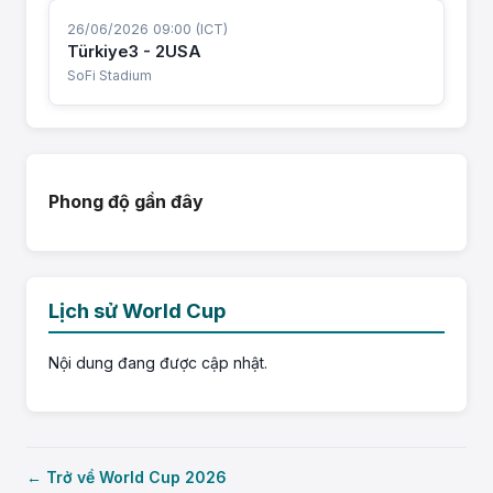
26/06/2026 09:00 (ICT)
Türkiye
3 - 2
USA
SoFi Stadium
Phong độ gần đây
Lịch sử World Cup
Nội dung đang được cập nhật.
← Trở về World Cup 2026