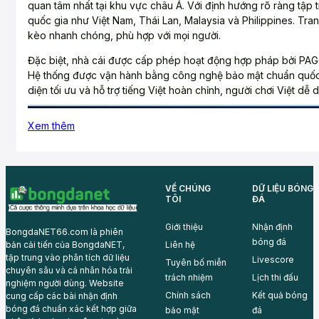
quan tâm nhất tại khu vực châu Á. Với định hướng rõ ràng tập t
quốc gia như Việt Nam, Thái Lan, Malaysia và Philippines. Tra
kèo nhanh chóng, phù hợp với mọi người.
Đặc biệt, nhà cái được cấp phép hoạt động hợp pháp bởi PAGC
Hệ thống được vận hành bằng công nghệ bảo mật chuẩn quốc tế
diện tối ưu và hỗ trợ tiếng Việt hoàn chỉnh, người chơi Việt dễ 
Xem thêm
VỀ CHÚNG
DỮ LIỆU BÓNG
TÔI
ĐÁ
Giới thiệu
Nhận định
BongdaNET66.com là phiên
bóng đá
Liên hệ
bản cải tiến của BongdaNET,
tập trung vào phân tích dữ liệu
Livescore
Tuyên bố miễn
chuyên sâu và cá nhân hóa trải
trách nhiệm
Lịch thi đấu
nghiệm người dùng. Website
Chính sách
Kết quả bóng
cung cấp các bài nhận định
bóng đá chuẩn xác kết hợp giữa
bảo mật
đá