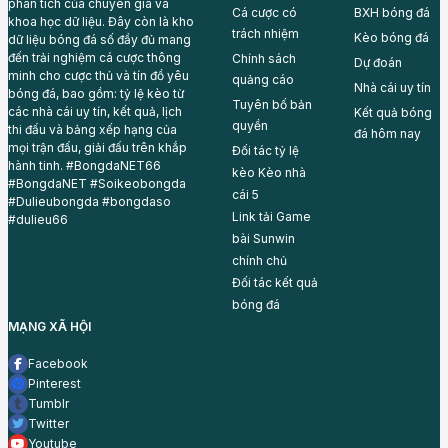
phân tích của chuyên gia và
Cá cược có
BXH bóng đá
khoa học dữ liệu. Đây còn là kho
trách nhiệm
Kèo bóng đá
dữ liệu bóng đá số đầy đủ mang
Fo88 là nhà cái u
đến trải nghiệm cá cược thông
Chính sách
Dự đoán
minh cho cược thủ và tín đồ yêu
Ưu điểm của nhà cái Fo88
quảng cáo
Nhà cái uy tín
bóng đá, bao gồm: tỷ lệ kèo từ
Tuyên bố bản
các nhà cái uy tín, kết quả, lịch
Kết quả bóng
Với sứ mệnh “Cá cược minh bạch – Giải trí đẳng cấp”, Fo88 k
quyền
thi đấu và bảng xếp hạng của
đá hôm nay
người dùng. Dưới đây là những ưu điểm giúp nền tảng này đượ
mọi trận đấu, giải đấu trên khắp
Đối tác tỷ lệ
hành tinh. #BongdaNET66
Kho thể thao đa dạng
: Cho phép đặt cược 2500 trận đ
kèo
Kèo nhà
#BongdaNET #Soikeobongda
eSports, đua xe và thể thao ảo.
cái 5
#Dulieubongda #bongdaso
Hệ thống Live Betting
: Bạn dễ dàng theo dõi trận đấu v
Link tải Game
#dulieu66
cực nhanh.
bài
Sunwin
Kèo cạnh tranh
: Tỷ lệ cược được cập nhật liên tục, t
chính chủ
trị lợi nhuận tối đa cho người chơi.
Đối tác
kết quả
Thanh toán nhanh – minh bạch
: Nạp và rút tiền chỉ tr
bóng đá
mọi yêu cầu của người chơi chỉ trong vài phút qua livec
MẠNG XÃ HỘI
Tổng hợp ưu đãi độc quyền của Fo88 dành cho thà
Facebook
Pinterest
Fo88 được biết đến là một trong những nhà cái có chính sách 
Tumblr
thông qua liên kết từ BongdaNET.
Twitter
Thưởng nạp đầu tiên 100%:
Khi người chơi đăng ký mớ
Youtube