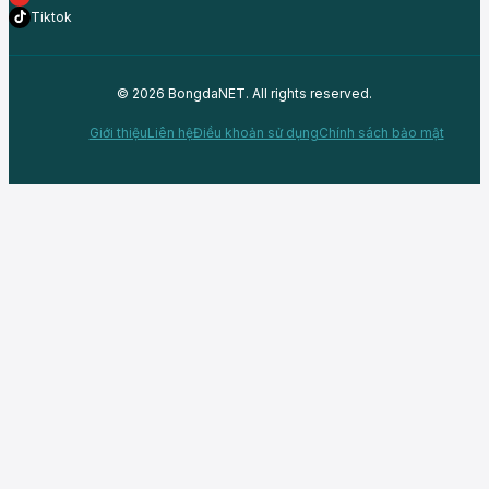
nhân đôi số tiền nạp lên đến 22.000.000 VNĐ. Để rút đư
Tiktok
cầu hợp lý và dễ đạt được.
Hoàn trả thể thao mỗi ngày:
Dù thắng hay thua, Fo88 v
(GMT+7). Ưu đãi được nhà cái áp dụng cho mọi loại kèo 
© 2026 BongdaNET. All rights reserved.
Thưởng tân thủ 88K – chơi thử rút thật:
Chỉ cần nạp 
ngay code thưởng 88K. Sau khi hoàn thành đủ 3 vòng cượ
Giới thiệu
Liên hệ
Điều khoản sử dụng
Chính sách bảo mật
Siêu hũ thể thao:
Hũ thưởng được tích lũy liên tục từ d
tới 100.000.000 VNĐ. Cơ hội nhận thưởng “khủng” luôn m