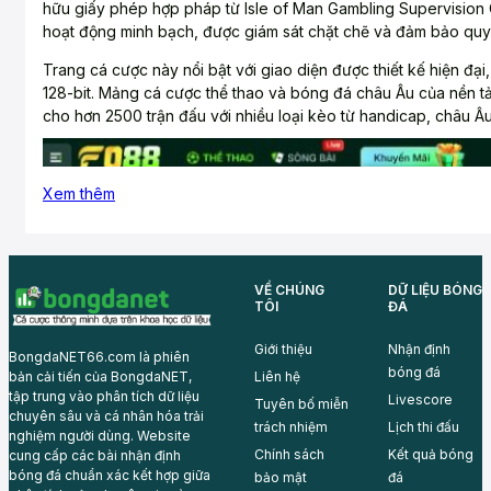
hữu giấy phép hợp pháp từ Isle of Man Gambling Supervision
hoạt động minh bạch, được giám sát chặt chẽ và đảm bảo quyề
Trang cá cược này nổi bật với giao diện được thiết kế hiện đại
128-bit. Mảng cá cược thể thao và bóng đá châu Âu của nền 
cho hơn 2500 trận đấu với nhiều loại kèo từ handicap, châu Âu
Xem thêm
VỀ CHÚNG
DỮ LIỆU BÓNG
TÔI
ĐÁ
Giới thiệu
Nhận định
BongdaNET66.com là phiên
bóng đá
Liên hệ
bản cải tiến của BongdaNET,
tập trung vào phân tích dữ liệu
Livescore
Tuyên bố miễn
chuyên sâu và cá nhân hóa trải
trách nhiệm
Lịch thi đấu
nghiệm người dùng. Website
Chính sách
Kết quả bóng
cung cấp các bài nhận định
bóng đá chuẩn xác kết hợp giữa
bảo mật
đá