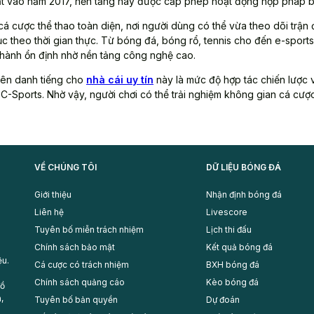
ắt vào năm 2017, nền tảng này được cấp phép hoạt động hợp pháp
 cá cược thể thao toàn diện, nơi người dùng có thể vừa theo dõi trận 
 tục theo thời gian thực. Từ bóng đá, bóng rổ, tennis cho đến e-spor
 hành ổn định nhờ nền tảng công nghệ cao.
nên danh tiếng cho
nhà cái uy tín
này là mức độ hợp tác chiến lược 
C-Sports. Nhờ vậy, người chơi có thể trải nghiệm không gian cá cượ
ràng và tỷ lệ thắng minh bạch.
VỀ CHÚNG TÔI
DỮ LIỆU BÓNG ĐÁ
Giới thiệu
Nhận định bóng đá
Liên hệ
Livescore
Tuyên bố miễn trách nhiệm
Lịch thi đấu
Chính sách bảo mật
Kết quả bóng đá
ệu.
Cá cược có trách nhiệm
BXH bóng đá
Chính sách quảng cáo
Kèo bóng đá
đồ
,
Tuyên bố bản quyền
Dự đoán