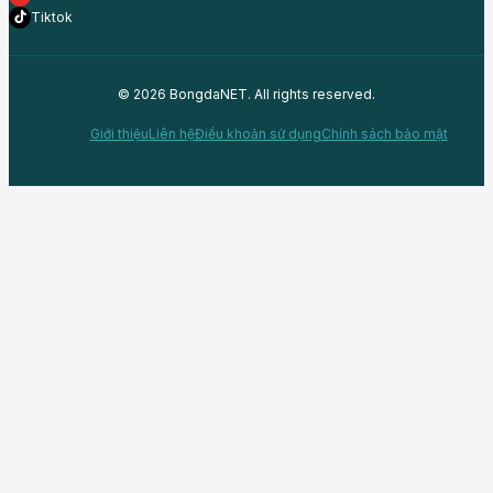
hàng nội địa, QR Pay, ví điện tử và cả tiền mã hóa. Tất
Tiktok
tuyệt đối cho người chơi.
Chương trình khuyến mãi cực giá trị:
Win79 thường xu
tiền 10% mỗi tuần và thưởng chuỗi thắng liên tiếp. Đây l
© 2026 BongdaNET. All rights reserved.
tăng cơ hội chiến thắng.
Bảo mật thông tin người dùng tuyệt đối:
Win79 áp dụng
Giới thiệu
Liên hệ
Điều khoản sử dụng
Chính sách bảo mật
khoản. Tất cả dữ liệu cá nhân được lưu trữ mã hóa, giúp
thông tin.