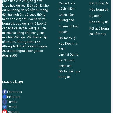
phân tích của chuyên gia và
Cá cược có
BXH bóng đá
khoa học dữ liệu. Đây còn là kho
trách nhiệm
Kèo bóng đá
dữ liệu bóng đá số đầy đủ mang
đến trải nghiệm cá cược thông
Chính sách
Dự đoán
minh cho cược thủ và tín đồ yêu
quảng cáo
Nhà cái uy tín
bóng đá, bao gồm: tỷ lệ kèo từ
Tuyên bố bản
các nhà cái uy tín, kết quả, lịch
Kết quả bóng
quyền
thi đấu và bảng xếp hạng của
đá hôm nay
mọi trận đấu, giải đấu trên khắp
Đối tác tỷ lệ
hành tinh. #BongdaNET66
kèo
Kèo nhà
#BongdaNET #Soikeobongda
Win79 – nhà cái trực tuyến uy tín ma
cái 5
#Dulieubongda #bongdaso
Ưu điểm nổi bật của Win79 trong mảng cá cược thể 
Link tải Game
#dulieu66
bài
Sunwin
Win79 ngày càng khẳng định vị thế trong làng cá cược thể tha
chính chủ
những ưu điểm nổi bật của Win79 giúp nhà cái này trở thành l
Đối tác
kết quả
bóng đá
Tỷ lệ kèo cao, cập nhật theo thời gian thực:
Win79 áp
trong vài giây sau mỗi biến động của thị trường. Điều nà
MẠNG XÃ HỘI
trong các trận đấu đang diễn ra (live betting).
Facebook
Thống kê dữ liệu chuyên sâu – hỗ trợ soi kèo chuẩn
Pinterest
thắng/thua, số bàn thắng trung bình và dữ liệu xG (Expe
Tumblr
chính xác xu hướng trận đấu và tăng tỷ lệ thắng cược.
Twitter
Thanh toán linh hoạt, hỗ trợ nhiều phương thức:
Win7
Youtube