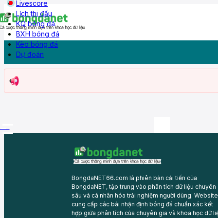
Livescore
Lịch thi đấu
KQ bóng đá
Dự đoán
BXH bóng đá
Nhận định
Livescore
Lịch thi đấu
KQ Bóng đá
BXH
Kèo bóng đá
Kèo bóng đá
Dự đoán
More
BongdaNET66.com là phiên bản cải tiến của
BongdaNET, tập trung vào phân tích dữ liệu chuyên
sâu và cá nhân hóa trải nghiệm người dùng. Website
cung cấp các bài nhận định bóng đá chuẩn xác kết
hợp giữa phân tích của chuyên gia và khoa học dữ li