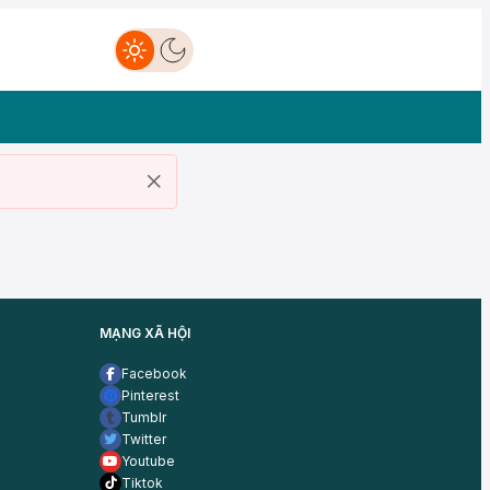
MẠNG XÃ HỘI
Facebook
Pinterest
Tumblr
Twitter
Youtube
Tiktok