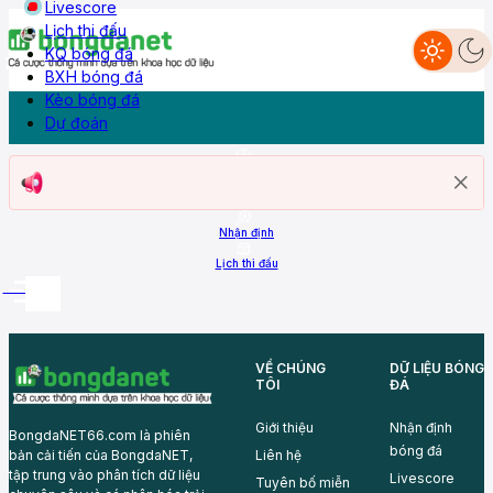
Livescore
Lịch thi đấu
KQ bóng đá
Dự đoán
BXH bóng đá
Nhận định
Livescore
Lịch thi đấu
KQ Bóng đá
BXH
Kèo bóng đá
Kèo bóng đá
Dự đoán
Trang chủ
ASEAN Cup 26
Nhận định
Lịch thi đấu
More
VỀ CHÚNG
DỮ LIỆU BÓNG
TÔI
ĐÁ
Giới thiệu
Nhận định
BongdaNET66.com là phiên
bóng đá
Liên hệ
bản cải tiến của BongdaNET,
tập trung vào phân tích dữ liệu
Livescore
Tuyên bố miễn