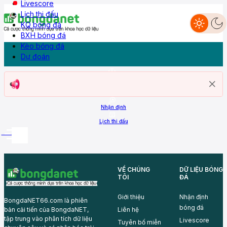
Livescore
Lịch thi đấu
KQ bóng đá
Dự đoán
BXH bóng đá
Nhận định
Livescore
Lịch thi đấu
KQ Bóng đá
BXH
Kèo bóng đá
Kèo bóng đá
Dự đoán
Trang chủ
ASEAN Cup 26
Nhận định
Lịch thi đấu
More
VỀ CHÚNG
DỮ LIỆU BÓNG
TÔI
ĐÁ
Giới thiệu
Nhận định
BongdaNET66.com là phiên
bóng đá
Liên hệ
bản cải tiến của BongdaNET,
tập trung vào phân tích dữ liệu
Livescore
Tuyên bố miễn