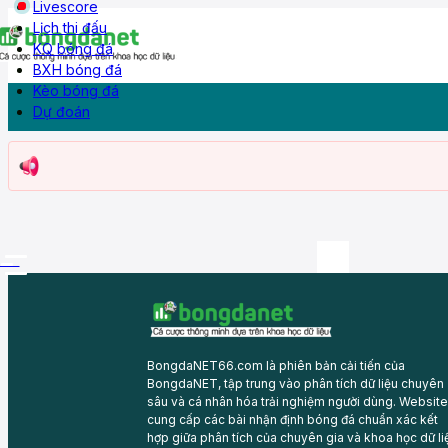
Livescore
Lịch thi đấu
KQ bóng đá
Dự đoán
BXH bóng đá
Nhận định
Livescore
Lịch thi đấu
KQ Bóng đá
BXH
Kèo bóng đá
Kèo bóng đá
Dự đoán
More
BongdaNET66.com là phiên bản cải tiến của
BongdaNET, tập trung vào phân tích dữ liệu chuyên
sâu và cá nhân hóa trải nghiệm người dùng. Website
cung cấp các bài nhận định bóng đá chuẩn xác kết
hợp giữa phân tích của chuyên gia và khoa học dữ li