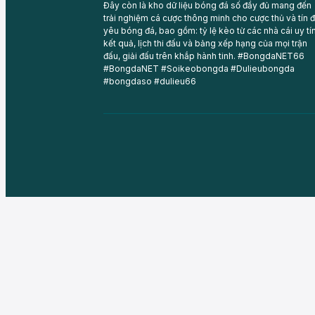
Đây còn là kho dữ liệu bóng đá số đầy đủ mang đến
trải nghiệm cá cược thông minh cho cược thủ và tín 
yêu bóng đá, bao gồm: tỷ lệ kèo từ các nhà cái uy tín
kết quả, lịch thi đấu và bảng xếp hạng của mọi trận
đấu, giải đấu trên khắp hành tinh. #BongdaNET66
#BongdaNET #Soikeobongda #Dulieubongda
#bongdaso #dulieu66