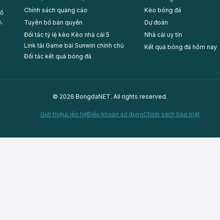
Chính sách quảng cáo
Kèo bóng đá
đồ
,
Tuyên bố bản quyền
Dự đoán
Đối tác tỷ lệ kèo
Kèo nhà cái 5
Nhà cái uy tín
Link tải Game bài
Sunwin
chính chủ
Kết quả bóng đá hôm nay
Đối tác
kết quả bóng đá
© 2026 BongdaNET. All rights reserved.
Giới thiệu
Liên hệ
Điều khoản sử dụng
Chính sách bảo mật