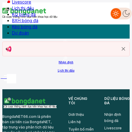
Livescore
Lịch thi đấu
KQ bóng đá
Dự đoán
BXH bóng đá
Nhận định
Livescore
Lịch thi đấu
KQ Bóng đá
BXH
Kèo bóng đá
Kèo bóng đá
Dự đoán
Trang chủ
ASEAN Cup 26
Nhận định
Lịch thi đấu
More
VỀ CHÚNG
DỮ LIỆU BÓNG
TÔI
ĐÁ
Giới thiệu
Nhận định
BongdaNET66.com là phiên
bóng đá
Liên hệ
bản cải tiến của BongdaNET,
tập trung vào phân tích dữ liệu
Livescore
Tuyên bố miễn