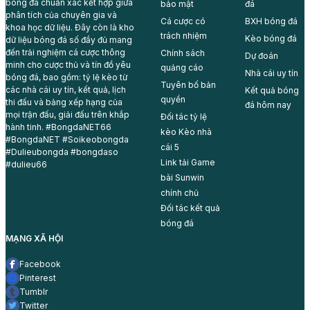
bóng đá chuẩn xác kết hợp giữa
bảo mật
đá
phân tích của chuyên gia và
Cá cược có
BXH bóng đá
khoa học dữ liệu. Đây còn là kho
trách nhiệm
Kèo bóng đá
dữ liệu bóng đá số đầy đủ mang
đến trải nghiệm cá cược thông
Chính sách
Dự đoán
minh cho cược thủ và tín đồ yêu
quảng cáo
Nhà cái uy tín
bóng đá, bao gồm: tỷ lệ kèo từ
Tuyên bố bản
các nhà cái uy tín, kết quả, lịch
Kết quả bóng
quyền
thi đấu và bảng xếp hạng của
đá hôm nay
mọi trận đấu, giải đấu trên khắp
Đối tác tỷ lệ
hành tinh. #BongdaNET66
kèo
Kèo nhà
#BongdaNET #Soikeobongda
cái 5
#Dulieubongda #bongdaso
Link tải Game
#dulieu66
bài
Sunwin
chính chủ
Đối tác
kết quả
bóng đá
MẠNG XÃ HỘI
Facebook
Pinterest
Tumblr
Twitter