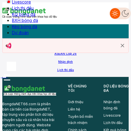
Livescore
Lịch thi đấu
KQ bóng đá
Dự đoán
BXH bóng đá
Nhận định
Livescore
Lịch thi đấu
KQ Bóng đá
BXH
Kèo bóng đá
Kèo bóng đá
Dự đoán
Trang chủ
ASEAN Cup 26
Nhận định
Lịch thi đấu
More
VỀ CHÚNG
DỮ LIỆU BÓNG
TÔI
ĐÁ
Giới thiệu
Nhận định
BongdaNET66.com là phiên
bóng đá
Liên hệ
bản cải tiến của BongdaNET,
tập trung vào phân tích dữ liệu
Livescore
Tuyên bố miễn
chuyên sâu và cá nhân hóa trải
trách nhiệm
Lịch thi đấu
nghiệm người dùng. Website
Chính sách
Kết quả bóng
cung cấp các bài nhận định