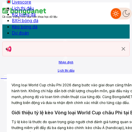
Livescore
Lịch thi đấu
KQ bóng đá
Dự đoán
BXH bóng đá
Nhận định
Livescore
Lịch thi đấu
KQ Bóng đá
BXH
Kèo bóng đá
Kèo bóng đá
Dự đoán
Trang chủ
ASEAN Cup 26
Nhận định
Lịch thi đấu
More
Vòng loại World Cup châu Phi 2026 đang bước vào giai đoạn căng thẳng,
hành tinh. Không chỉ hấp dẫn bởi chất lượng chuyên môn, giải đấu này cò
mạnh, phong độ và toan tính chiến thuật của từng đội. Cùng BongdaNET t
hướng biến động và đưa ra nhận định chính xác nhất cho từng cặp đấu.
Giới thiệu tỷ lệ kèo Vòng loại World Cup châu Phi t
Tỷ lệ kèo là thước đo quan trọng giúp người chơi đánh giá tương quan s
thường niêm yết đầy đủ ba dạng kèo chính: kèo châu Á (handicap), kèo 