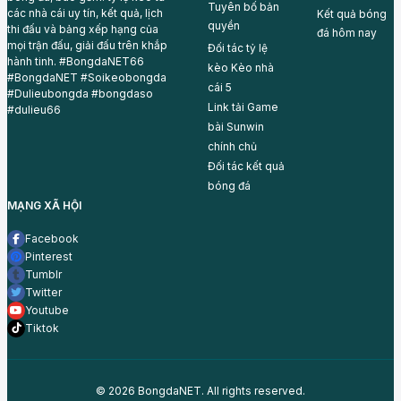
Tuyên bố bản
các nhà cái uy tín, kết quả, lịch
Kết quả bóng
quyền
thi đấu và bảng xếp hạng của
đá hôm nay
mọi trận đấu, giải đấu trên khắp
Đối tác tỷ lệ
hành tinh. #BongdaNET66
kèo
Kèo nhà
#BongdaNET #Soikeobongda
cái 5
#Dulieubongda #bongdaso
Link tải Game
#dulieu66
bài
Sunwin
chính chủ
Đối tác
kết quả
bóng đá
MẠNG XÃ HỘI
Facebook
Pinterest
Tumblr
Twitter
Youtube
Tiktok
© 2026 BongdaNET. All rights reserved.