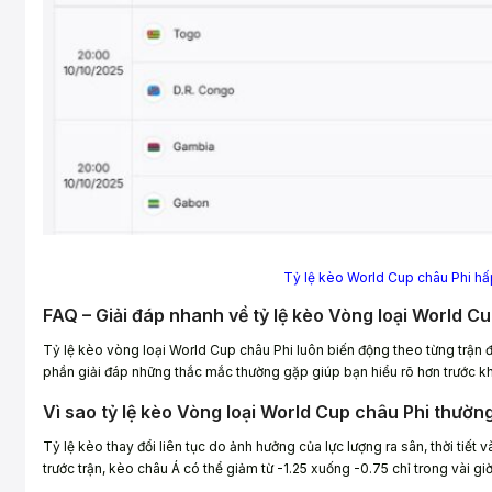
Tỷ lệ kèo World Cup châu Phi hấ
FAQ – Giải đáp nhanh về tỷ lệ kèo Vòng loại World C
Tỷ lệ kèo vòng loại World Cup châu Phi luôn biến động theo từng trận đ
phần giải đáp những thắc mắc thường gặp giúp bạn hiểu rõ hơn trước kh
Vì sao tỷ lệ kèo Vòng loại World Cup châu Phi thườ
Tỷ lệ kèo thay đổi liên tục do ảnh hưởng của lực lượng ra sân, thời tiết
trước trận, kèo châu Á có thể giảm từ -1.25 xuống -0.75 chỉ trong vài gi