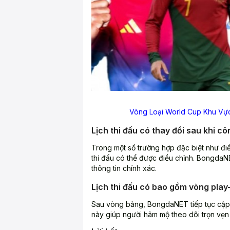
Vòng Loại World Cup Khu Vực
Lịch thi đấu có thay đổi sau khi c
Trong một số trường hợp đặc biệt như điều 
thi đấu có thể được điều chỉnh. Bongda
thông tin chính xác.
Lịch thi đấu có bao gồm vòng play
Sau vòng bảng, BongdaNET tiếp tục cập nh
này giúp người hâm mộ theo dõi trọn vẹn