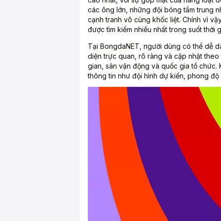
các ông lớn, những đội bóng tầm trung n
cạnh tranh vô cùng khốc liệt. Chính vì vậ
được tìm kiếm nhiều nhất trong suốt thời g
Tại BongdaNET, người dùng có thể dễ dàng
diện trực quan, rõ ràng và cập nhật theo
gian, sân vận động và quốc gia tổ chức. 
thông tin như đội hình dự kiến, phong độ 