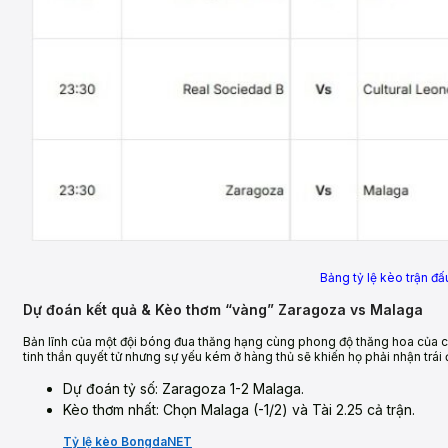
Bảng tỷ lệ kèo trận đ
Dự đoán kết quả & Kèo thơm “vàng” Zaragoza vs Malaga
Bản lĩnh của một đội bóng đua thăng hạng cùng phong độ thăng hoa của cá
tinh thần quyết tử nhưng sự yếu kém ở hàng thủ sẽ khiến họ phải nhận trái
Dự đoán tỷ số: Zaragoza 1-2 Malaga.
Kèo thơm nhất: Chọn Malaga (-1/2) và Tài 2.25 cả trận.
Tỷ lệ kèo BongdaNET