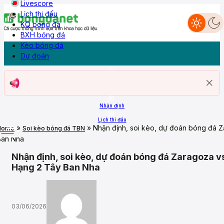
Livescore
Lịch thi đấu
KQ bóng đá
Dự đoán
BXH bóng đá
Nhận định
Livescore
Lịch thi đấu
KQ Bóng đá
BXH
Kèo bóng đá
Kèo bóng đá
Dự đoán
Trang chủ
ASEAN Cup 26
Nhận định
Lịch thi đấu
»
»
Nhận định, soi kèo, dự đoán bóng đá Z
Home
Soi kèo bóng đá TBN
More
Ban Nha
Nhận định, soi kèo, dự đoán bóng đá Zaragoza 
Hạng 2 Tây Ban Nha
03/06/2026