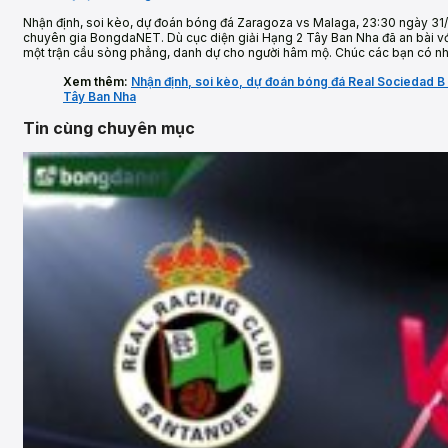
Nhận định, soi kèo, dự đoán bóng đá Zaragoza vs Malaga, 23:30 ngày 31/0
chuyên gia BongdaNET. Dù cục diện giải Hạng 2 Tây Ban Nha đã an bài với
một trận cầu sòng phẳng, danh dự cho người hâm mộ. Chúc các bạn có nh
Xem thêm:
Nhận định, soi kèo, dự đoán bóng đá Real Sociedad B
Tây Ban Nha
Tin cùng chuyên mục