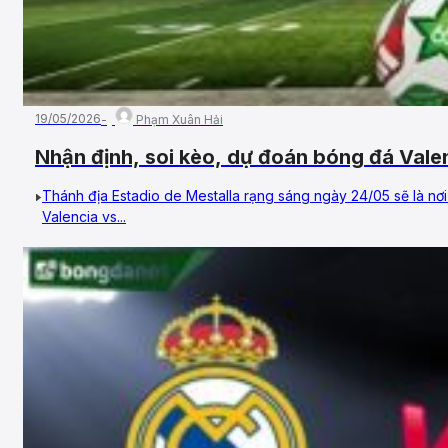
19/05/2026
Phạm Xuân Hải
Nhận định, soi kèo, dự đoán bóng đá Val
– Vòng 38, VĐQG Tây Ban Nha
Thánh địa Estadio de Mestalla rạng sáng ngày 24/05 sẽ là nơi
Valencia vs...