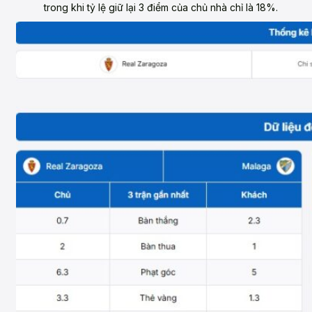
trong khi tỷ lệ giữ lại 3 điểm của chủ nhà chỉ là 18%.