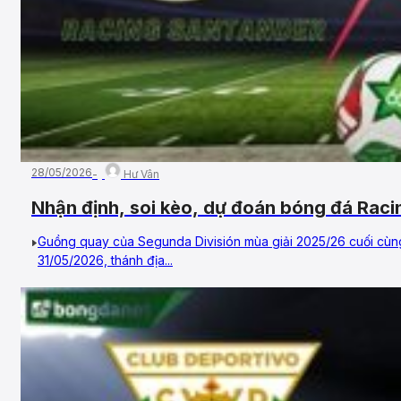
28/05/2026
Hư Vân
Nhận định, soi kèo, dự đoán bóng đá Raci
31/05/2026 – Vòng 42, Hạng 2 Tây Ban N
Guồng quay của Segunda División mùa giải 2025/26 cuối cùn
31/05/2026, thánh địa...