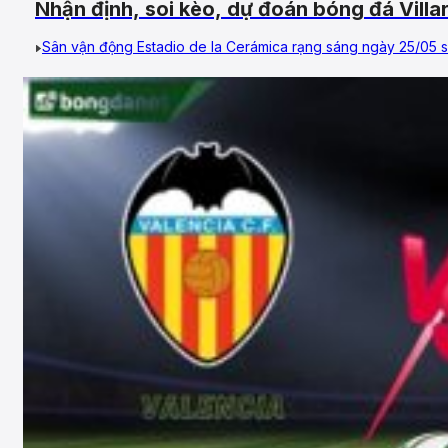
Nhận định, soi kèo, dự đoán bóng đá Villa
25/05/2026 – Vòng 38, VĐQG Tây Ban Nh
Sân vận động Estadio de la Cerámica rạng sáng ngày 25/05 sẽ là