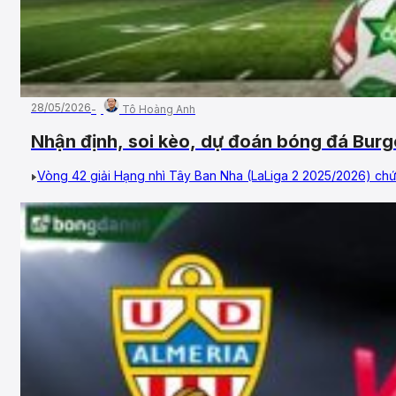
28/05/2026
Tô Hoàng Anh
Nhận định, soi kèo, dự đoán bóng đá Bur
31/05/2026 – Vòng 42, Hạng 2 Tây Ban Nh
Vòng 42 giải Hạng nhì Tây Ban Nha (LaLiga 2 2025/2026) chứng