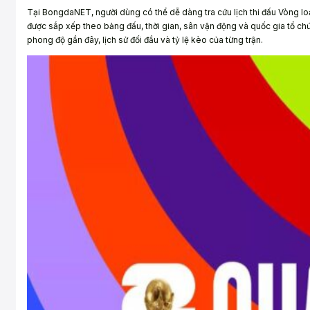
Tại BongdaNET, người dùng có thể dễ dàng tra cứu lịch thi đấu Vòng loa
được sắp xếp theo bảng đấu, thời gian, sân vận động và quốc gia tổ chức
phong độ gần đây, lịch sử đối đầu và tỷ lệ kèo của từng trận.