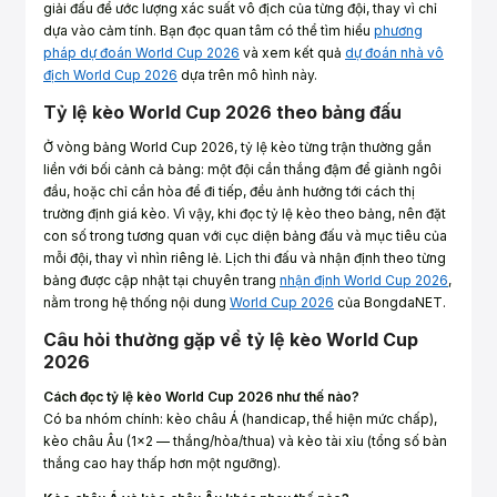
giải đấu để ước lượng xác suất vô địch của từng đội, thay vì chỉ
dựa vào cảm tính. Bạn đọc quan tâm có thể tìm hiểu
phương
pháp dự đoán World Cup 2026
và xem kết quả
dự đoán nhà vô
địch World Cup 2026
dựa trên mô hình này.
Tỷ lệ kèo World Cup 2026 theo bảng đấu
Ở vòng bảng World Cup 2026, tỷ lệ kèo từng trận thường gắn
liền với bối cảnh cả bảng: một đội cần thắng đậm để giành ngôi
đầu, hoặc chỉ cần hòa để đi tiếp, đều ảnh hưởng tới cách thị
trường định giá kèo. Vì vậy, khi đọc tỷ lệ kèo theo bảng, nên đặt
con số trong tương quan với cục diện bảng đấu và mục tiêu của
mỗi đội, thay vì nhìn riêng lẻ. Lịch thi đấu và nhận định theo từng
bảng được cập nhật tại chuyên trang
nhận định World Cup 2026
,
nằm trong hệ thống nội dung
World Cup 2026
của BongdaNET.
Câu hỏi thường gặp về tỷ lệ kèo World Cup
2026
Cách đọc tỷ lệ kèo World Cup 2026 như thế nào?
Có ba nhóm chính: kèo châu Á (handicap, thể hiện mức chấp),
kèo châu Âu (1×2 — thắng/hòa/thua) và kèo tài xỉu (tổng số bàn
thắng cao hay thấp hơn một ngưỡng).