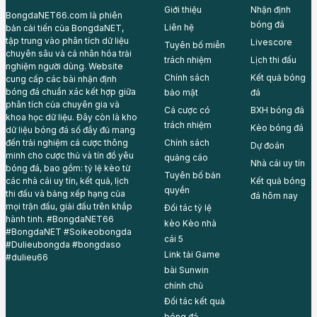
Giới thiệu
Nhận định
BongdaNET66.com là phiên
bóng đá
Liên hệ
bản cải tiến của BongdaNET,
tập trung vào phân tích dữ liệu
Livescore
Tuyên bố miễn
chuyên sâu và cá nhân hóa trải
trách nhiệm
Lịch thi đấu
nghiệm người dùng. Website
Chính sách
Kết quả bóng
cung cấp các bài nhận định
bóng đá chuẩn xác kết hợp giữa
bảo mật
đá
phân tích của chuyên gia và
Cá cược có
BXH bóng đá
khoa học dữ liệu. Đây còn là kho
trách nhiệm
Kèo bóng đá
dữ liệu bóng đá số đầy đủ mang
đến trải nghiệm cá cược thông
Chính sách
Dự đoán
minh cho cược thủ và tín đồ yêu
quảng cáo
Nhà cái uy tín
bóng đá, bao gồm: tỷ lệ kèo từ
Tuyên bố bản
các nhà cái uy tín, kết quả, lịch
Kết quả bóng
quyền
thi đấu và bảng xếp hạng của
đá hôm nay
mọi trận đấu, giải đấu trên khắp
Đối tác tỷ lệ
hành tinh. #BongdaNET66
kèo
Kèo nhà
#BongdaNET #Soikeobongda
cái 5
#Dulieubongda #bongdaso
Link tải Game
#dulieu66
bài
Sunwin
chính chủ
Đối tác
kết quả
bóng đá