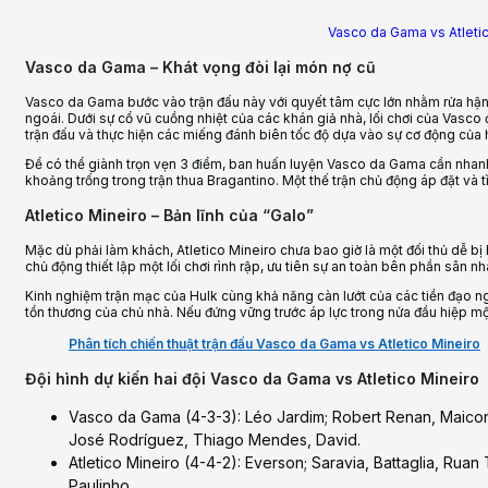
Vasco da Gama vs Atletic
Vasco da Gama – Khát vọng đòi lại món nợ cũ
Vasco da Gama bước vào trận đấu này với quyết tâm cực lớn nhằm rửa hận c
ngoái. Dưới sự cổ vũ cuồng nhiệt của các khán giả nhà, lối chơi của Vasco
trận đấu và thực hiện các miếng đánh biên tốc độ dựa vào sự cơ động của
Để có thể giành trọn vẹn 3 điểm, ban huấn luyện Vasco da Gama cần nhanh
khoảng trống trong trận thua Bragantino. Một thế trận chủ động áp đặt và 
Atletico Mineiro – Bản lĩnh của “Galo”
Mặc dù phải làm khách, Atletico Mineiro chưa bao giờ là một đối thủ dễ bị 
chủ động thiết lập một lối chơi rình rập, ưu tiên sự an toàn bên phần sân 
Kinh nghiệm trận mạc của Hulk cùng khả năng càn lướt của các tiền đạo 
tổn thương của chủ nhà. Nếu đứng vững trước áp lực trong nửa đầu hiệp một,
Phân tích chiến thuật trận đấu Vasco da Gama vs Atletico Mineiro
Đội hình dự kiến hai đội Vasco da Gama vs Atletico Mineiro
Vasco da Gama (4-3-3):
Léo Jardim; Robert Renan, Maicon
José Rodríguez, Thiago Mendes, David.
Atletico Mineiro (4-4-2): Everson; Saravia, Battaglia, Ruan
Paulinho.