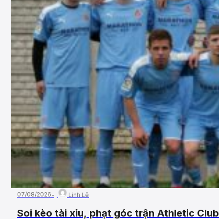
07/08/2026
Linh Lê
Soi kèo tài xỉu, phạt góc trận Athletic Cl