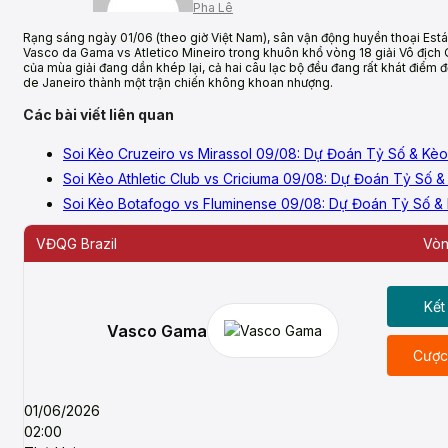
Pha Lê
Rạng sáng ngày 01/06 (theo giờ Việt Nam), sân vận động huyền thoại Está
Vasco da Gama vs Atletico Mineiro trong khuôn khổ vòng 18 giải Vô địch Qu
của mùa giải đang dần khép lại, cả hai câu lạc bộ đều đang rất khát điểm để
de Janeiro thành một trận chiến không khoan nhượng.
Các bài viết liên quan
Soi Kèo Cruzeiro vs Mirassol 09/08: Dự Đoán Tỷ Số & Kè
Soi Kèo Athletic Club vs Criciuma 09/08: Dự Đoán Tỷ Số & 
Soi Kèo Botafogo vs Fluminense 09/08: Dự Đoán Tỷ Số &
VĐQG Brazil
Vòn
Kết
Vasco Gama
Cược
01/06/2026
02:00