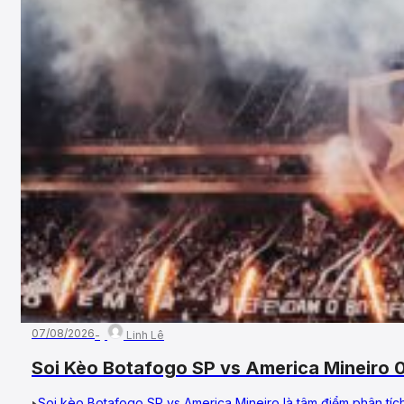
07/08/2026
Linh Lê
Soi Kèo Botafogo SP vs America Mineiro 0
Serie B
Soi kèo Botafogo SP vs America Mineiro là tâm điểm phân tíc