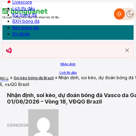
Livescore
Lịch thi đấu
KQ bóng đá
Dự đoán
BXH bóng đá
Nhận định
Livescore
Lịch thi đấu
KQ Bóng đá
BXH
Kèo bóng đá
Kèo bóng đá
Dự đoán
Trang chủ
ASEAN Cup 26
Nhận định
Lịch thi đấu
»
»
Nhận định, soi kèo, dự đoán bóng đá 
Home
Soi kèo bóng đá Brazil
More
8, VĐQG Brazil
Nhận định, soi kèo, dự đoán bóng đá Vasco da G
01/06/2026 – Vòng 18, VĐQG Brazil
03/06/2026