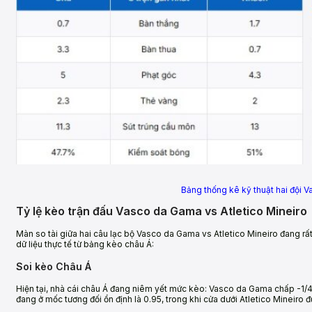
Bảng thống kê kỹ thuật hai đội 
Tỷ lệ kèo trận đấu Vasco da Gama vs Atletico Mineiro
Màn so tài giữa hai câu lạc bộ Vasco da Gama vs Atletico Mineiro đang rấ
dữ liệu thực tế từ bảng kèo châu Á:
Soi kèo Châu Á
Hiện tại, nhà cái châu Á đang niêm yết mức kèo: Vasco da Gama chấp -1/4
đang ở mốc tương đối ổn định là 0.95, trong khi cửa dưới Atletico Mineiro 