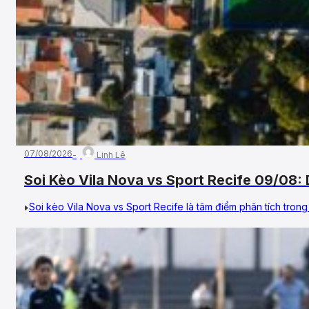
07/08/2026
Linh Lê
Soi Kèo Vila Nova vs Sport Recife 09/08: 
Soi kèo Vila Nova vs Sport Recife là tâm điểm phân tích trong