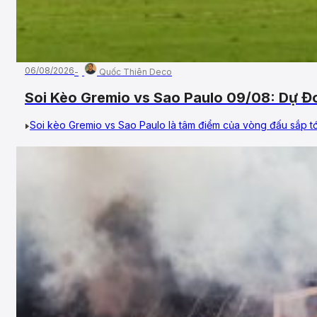
06/08/2026
Quốc Thiên Deco
Soi Kèo Gremio vs Sao Paulo 09/08: Dự Đ
Soi kèo Gremio vs Sao Paulo là tâm điểm của vòng đấu sắp tới t