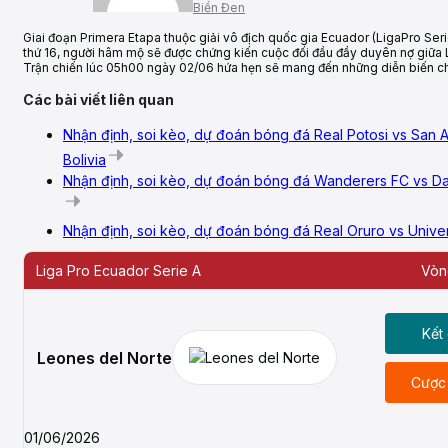
Biển Đen
Giai đoạn Primera Etapa thuộc giải vô địch quốc gia Ecuador (LigaPro Se
thứ 16, người hâm mộ sẽ được chứng kiến cuộc đối đầu đầy duyên nợ giữa
Trận chiến lúc 05h00 ngày 02/06 hứa hẹn sẽ mang đến những diễn biến chi
Các bài viết liên quan
Nhận định, soi kèo, dự đoán bóng đá Real Potosi vs San
Bolivia
Nhận định, soi kèo, dự đoán bóng đá Wanderers FC vs 
Nhận định, soi kèo, dự đoán bóng đá Real Oruro vs Unive
Liga Pro Ecuador Serie A
Vòn
Kết
Leones del Norte
Cược
01/06/2026