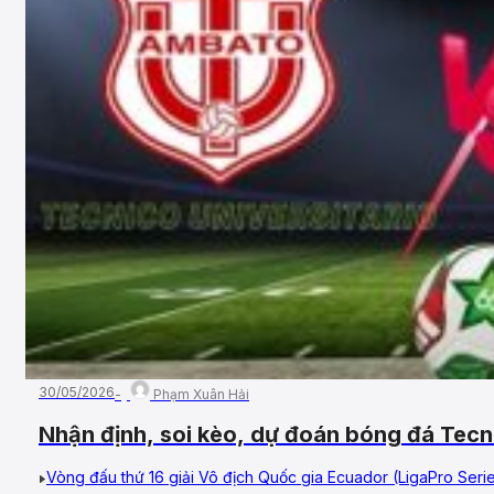
30/05/2026
Phạm Xuân Hải
Nhận định, soi kèo, dự đoán bóng đá Tecn
ngày 02/06/2026 – Vòng 16, VĐQG Ecuad
Vòng đấu thứ 16 giải Vô địch Quốc gia Ecuador (LigaPro Serie