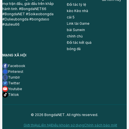
mọi trận đấu, giải đấu trên khắp
Đối tác tỷ lệ
hành tinh. #BongdaNET66
kèo
Kèo nhà
#BongdaNET #Soikeobongda
cái 5
#Dulieubongda #bongdaso
Link tải Game
#dulieu66
bài
Sunwin
chính chủ
Đối tác
kết quả
bóng đá
MẠNG XÃ HỘI
Facebook
Pinterest
Tumblr
Twitter
Youtube
Tiktok
© 2026 BongdaNET. All rights reserved.
Giới thiệu
Liên hệ
Điều khoản sử dụng
Chính sách bảo mật