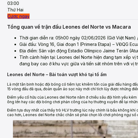
03:00
Thứ Hai
Cược ngay
Tổng quan về trận đấu Leones del Norte vs Macara
Thời gian diễn ra: 05h00 ngày 02/06/2026 (Giờ Việt Nam) 
Giải đấu: Vòng 16, Giai đoạn 1 (Primera Etapa) – VĐQG Ecu
Địa điểm: Sân vận động Estadio Olímpico Jaime Terán (Atu
Tình cảnh hiện tại: Leones del Norte hiện đang tạm xếp vị 
đang bay cao ở khu vực giữa và tiến sát nhóm trên với vị tr
Leones del Norte – Bài toán vượt khó tại tổ ấm
Là một tân binh hoặc đội bóng có tiềm lực khiêm tốn của giải đấu hàng đầ
15 vòng đấu đã qua, đoàn quân áo sọc này mới chỉ tích lũy được những điểm 
Điểm yếu cố hữu của Leones del Norte nằm ở chiều sâu đội hình yếu kém 
ông lớn hay các đội bóng chơi phản công của họ thường xuyên để lại nhữn
Điểm tựa duy nhất của thầy trò HLV trưởng lúc này chính là bầu không khí
cao hơn, Leones del Norte chắc chắn sẽ phải chọn lối chơi phòng ngự số 