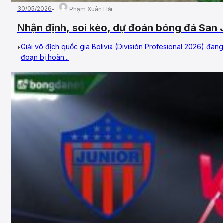
30/05/2026
Phạm Xuân Hải
Nhận định, soi kèo, dự đoán bóng đá San
ngày 03/06/2026 – VĐQG Bolivia
Giải vô địch quốc gia Bolivia (División Profesional 2026) đa
đoạn bị hoãn...