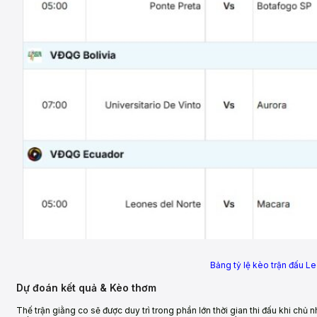
Bảng tỷ lệ kèo trận đấu L
Dự đoán kết quả & Kèo thơm
Thế trận giằng co sẽ được duy trì trong phần lớn thời gian thi đấu khi chủ