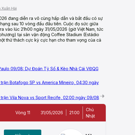
 Xuân Hải
 2026 đang diễn ra vô cùng hấp dẫn và bắt đầu có sự
 hạng sau 10 vòng đấu đầu tiên. Cuộc đọ sức giữa
ra vào lúc 21h00 ngày 31/05/2026 (giờ Việt Nam, tức
 phương) tại sân vận động Coffee Stadium (Estádio
một thử thách cực kỳ cực hạn cho tham vọng của cả
Paulo 09/08: Dự Đoán Tỷ Số & Kèo Nhà Cái VĐQG
c trận Botafogo SP vs America Mineiro, 04:30 ngày
c trận Vila Nova vs Sport Recife, 02:00 ngày 09/08
Chủ
Vòng 11
31/05/2026
21:00
Nhật