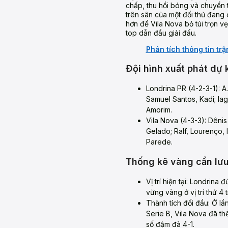
chấp, thu hồi bóng và chuyển t
trên sân của một đối thủ đang 
hơn để Vila Nova bỏ túi trọn vẹ
top dẫn đầu giải đấu.
Phân tích thông tin tr
Đội hình xuất phát dự 
Londrina PR (4-2-3-1): A.
Samuel Santos, Kadi; Iag
Amorim.
Vila Nova (4-3-3): Dênis
Gelado; Ralf, Lourenço, 
Parede.
Thống kê vàng cần lưu
Vị trí hiện tại: Londrin
vững vàng ở vị trí thứ 4
Thành tích đối đầu: Ở lầ
Serie B, Vila Nova đã th
số đậm đà 4-1.