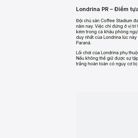
Londrina PR – Điểm tự
Đội chủ sân Coffee Stadium đan
năm nay. Việc chỉ đứng ở vị tr
kém trong cả khâu phòng ngự 
duy nhất của Londrina lúc này 
Paraná.
Lối chơi của Londrina phụ thuộc
Nếu không thể giữ được sự tập
trắng hoàn toàn có nguy cơ bị 