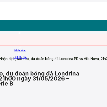
Trang chủ
ASEAN Cup 26
Nhận định
Lịch thi đấu
Nhận định, soi kèo, dự đoán bóng đá Londrina PR vs Vila Nova, 21h
èo, dự đoán bóng đá Londrina
 21h00 ngày 31/05/2026 –
rie B