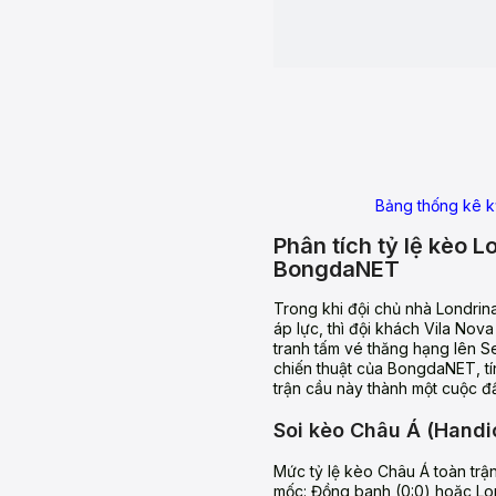
Bảng thống kê kỹ
Phân tích tỷ lệ kèo L
BongdaNET
Trong khi đội chủ nhà Londrina
áp lực, thì đội khách Vila Nova
tranh tấm vé thăng hạng lên S
chiến thuật của BongdaNET, tín
trận cầu này thành một cuộc đấ
Soi kèo Châu Á (Handi
Mức tỷ lệ kèo Châu Á toàn trậ
mốc: Đồng banh (0:0) hoặc Lond