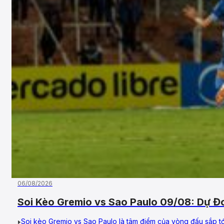
06/08/2026
Soi Kèo Gremio vs Sao Paulo 09/08: Dự Đ
Soi kèo Gremio vs Sao Paulo là tâm điểm của vòng đấu sắp tới t