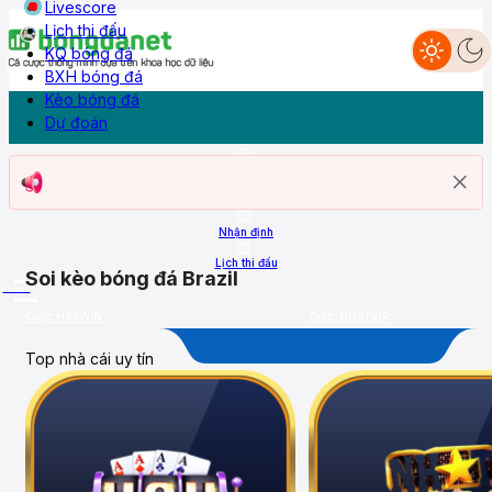
Livescore
Lịch thi đấu
KQ bóng đá
Dự đoán
BXH bóng đá
Nhận định
Livescore
Lịch thi đấu
KQ Bóng đá
BXH
Kèo bóng đá
Kèo bóng đá
Dự đoán
Trang chủ
ASEAN Cup 26
Nhận định
Lịch thi đấu
Soi kèo bóng đá Brazil
More
Cược HAYWIN
Cược NHATVIP
Top nhà cái uy tín