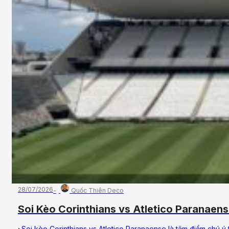
28/07/2026
Quốc Thiên Deco
Soi Kèo Corinthians vs Atletico Paranaen
Soi kèo Corinthians vs Atletico Paranaense là tâm điểm chú ý 