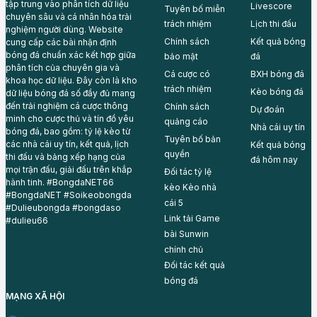
tập trung vào phân tích dữ liệu
Livescore
Tuyên bố miễn
chuyên sâu và cá nhân hóa trải
trách nhiệm
Lịch thi đấu
nghiệm người dùng. Website
Chính sách
Kết quả bóng
cung cấp các bài nhận định
bóng đá chuẩn xác kết hợp giữa
bảo mật
đá
phân tích của chuyên gia và
Cá cược có
BXH bóng đá
khoa học dữ liệu. Đây còn là kho
trách nhiệm
Kèo bóng đá
dữ liệu bóng đá số đầy đủ mang
đến trải nghiệm cá cược thông
Chính sách
Dự đoán
minh cho cược thủ và tín đồ yêu
quảng cáo
Nhà cái uy tín
bóng đá, bao gồm: tỷ lệ kèo từ
Tuyên bố bản
các nhà cái uy tín, kết quả, lịch
Kết quả bóng
quyền
thi đấu và bảng xếp hạng của
đá hôm nay
mọi trận đấu, giải đấu trên khắp
Đối tác tỷ lệ
hành tinh. #BongdaNET66
kèo
Kèo nhà
#BongdaNET #Soikeobongda
cái 5
#Dulieubongda #bongdaso
Link tải Game
#dulieu66
bài
Sunwin
chính chủ
Đối tác
kết quả
bóng đá
MẠNG XÃ HỘI