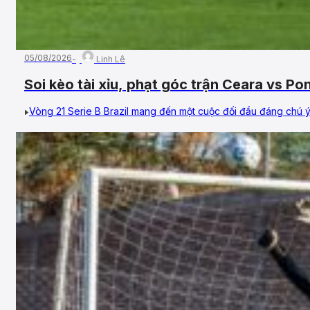
05/08/2026
Linh Lê
Soi kèo tài xỉu, phạt góc trận Ceara vs P
Vòng 21 Serie B Brazil mang đến một cuộc đối đầu đáng chú ý 