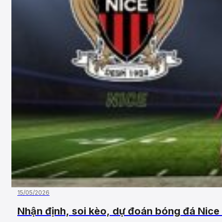
15/05/2026
Nhận định, soi kèo, dự đoán bóng đá Nic