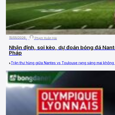
15/05/2026
Phạm Xuân Hải
Nhận định, soi kèo, dự đoán bóng đá Nan
Pháp
Trận thư hùng giữa Nantes vs Toulouse rạng sáng mai không chỉ 