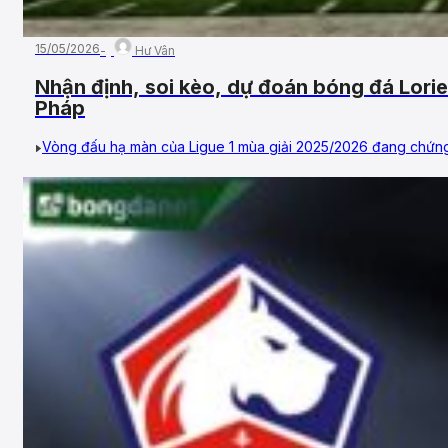
15/05/2026
Hư Vân
Nhận định, soi kèo, dự đoán bóng đá Lor
Pháp
Vòng đấu hạ màn của Ligue 1 mùa giải 2025/2026 đang chứng k