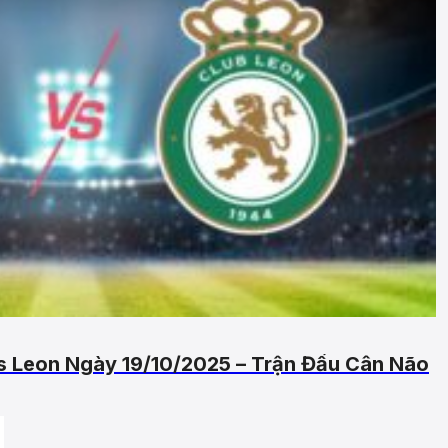
s Leon Ngày 19/10/2025 – Trận Đấu Cân Não