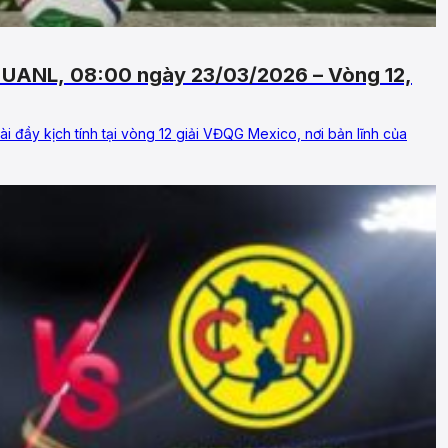
s UANL, 08:00 ngày 23/03/2026 – Vòng 12,
i đầy kịch tính tại vòng 12 giải VĐQG Mexico, nơi bản lĩnh của