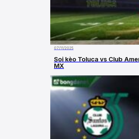
07/11/2025
Soi kèo Toluca vs Club Ame
MX