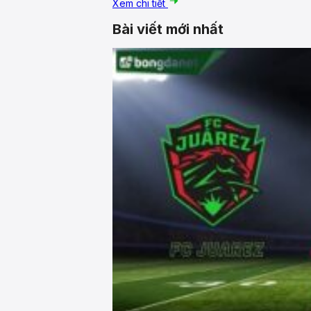
Xem chi tiết
Bài viết mới nhất