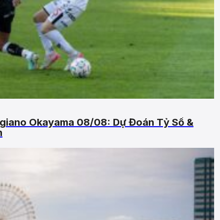
agiano Okayama 08/08: Dự Đoán Tỷ Số &
n