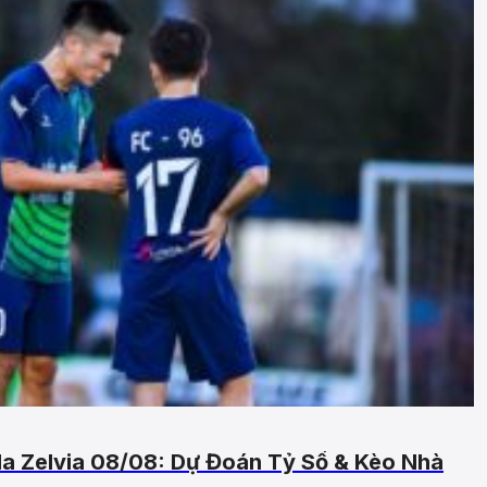
a Zelvia 08/08: Dự Đoán Tỷ Số & Kèo Nhà