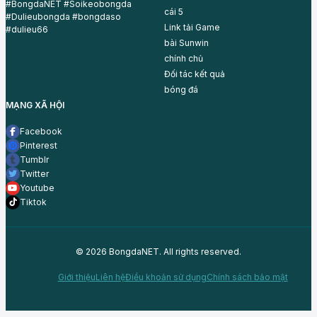
#BongdaNET #Soikeobongda
cái 5
#Dulieubongda #bongdaso
Link tải Game
#dulieu66
bài
Sunwin
chính chủ
Đối tác
kết quả
bóng đá
MẠNG XÃ HỘI
Facebook
Pinterest
Tumblr
Twitter
Youtube
Tiktok
© 2026 BongdaNET. All rights reserved.
Giới thiệu
Liên hệ
Điều khoản sử dụng
Chính sách bảo mật