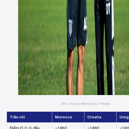
Ảnh: Franco Monsalvo / Pexels
Tiêu chí
Morocco
Croatia
Urug
Điểm ELO (≈ đầu
~1.860
~1.880
~1.9