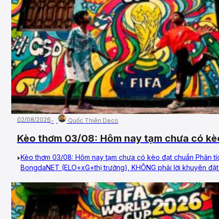
02/08/2026
Quốc Thiên Deco
Kèo thơm 03/08: Hôm nay tạm chưa có kè
Kèo thơm 03/08: Hôm nay tạm chưa có kèo đạt chuẩn Phân tí
BongdaNET (ELO+xG+thị trường), KHÔNG phải lời khuyên đặt 