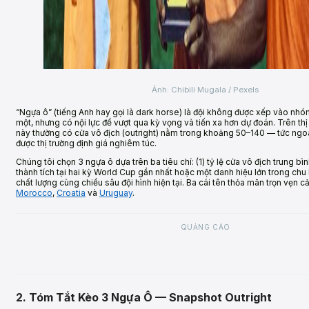
Ảnh: Chibili Mugala / Pexels
“Ngựa ô” (tiếng Anh hay gọi là dark horse) là đội không được xếp vào nhó
một, nhưng có nội lực để vượt qua kỳ vọng và tiến xa hơn dự đoán. Trên th
này thường có
cửa vô địch (outright)
nằm trong khoảng 50–140 — tức ngoà
được thị trường định giá nghiêm túc.
Chúng tôi chọn 3 ngựa ô dựa trên ba tiêu chí: (1) tỷ lệ cửa vô địch trung bìn
thành tích tại hai kỳ World Cup gần nhất hoặc một danh hiệu lớn trong chu
chất lượng cùng chiều sâu đội hình hiện tại. Ba cái tên thỏa mãn trọn vẹn cả 
Morocco
,
Croatia
và
Uruguay
.
QUẢNG CÁO
2. Tóm Tắt Kèo 3 Ngựa Ô — Snapshot Outright