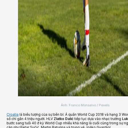
Ảnh: Franco Monsalvo / Pexels
Croatia
là biểu tượng của sự bền bỉ: Á quân World Cup 2018 và hạng 3 Wo
số chỉ gần 4 triệu người. HLV
Zlatko Dalić
tiếp tục dựa vào nhạc trưởng
Luk
bước sang tuổi 40 ở kỳ World Cup nhiều khả năng là cuối cùng trong sự n
cận như Petar Sučić, Martin Baturina và trung vệ Joško Gvardiol.