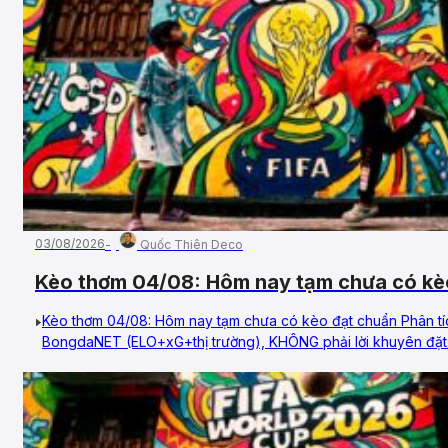
03/08/2026
Quốc Thiên Deco
Kèo thơm 04/08: Hôm nay tạm chưa có kè
Kèo thơm 04/08: Hôm nay tạm chưa có kèo đạt chuẩn Phân tí
BongdaNET (ELO+xG+thị trường), KHÔNG phải lời khuyên đặt 