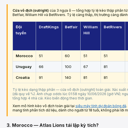
Cửa vô địch (outright)
của 3 ngựa ô — tổng hợp tỷ lệ kèo thập phân từ
Betfair, William Hill và BetRivers. Tỷ lệ càng thấp, thị trường càng đánh
Đội
DraftKings
Betfair
William
BetRivers
tuyển
Hill
Morocco
51
60
51
51
Uruguay
66
100
67
81
Croatia
91
140
81
81
Tỷ lệ kèo dạng thập phân — cửa vô địch (outright) toàn giải. Xác suất 
(đã quy về %). Ảnh chụp odds lúc 01:58 ngày 10/06/2026 (giờ VN); n
tổng hợp 4 nhà cái. Kèo biến động theo thời gian.
Xem mô hình kèo vô địch toàn giải tại
siêu máy tính dự đoán bóng đá
.
mang tính phân tích dữ liệu, dành cho người từ 18 tuổi, không phải lời m
3. Morocco — Atlas Lions tái lập kỳ tích?