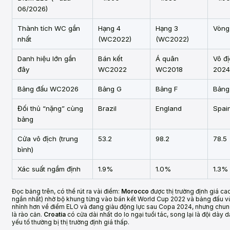
06/2026)
Thành tích WC gần
Hạng 4
Hạng 3
Vòng
nhất
(WC2022)
(WC2022)
Danh hiệu lớn gần
Bán kết
Á quân
Vô đ
đây
WC2022
WC2018
2024
Bảng đấu WC2026
Bảng G
Bảng F
Bảng
Đối thủ “nặng” cùng
Brazil
England
Spai
bảng
Cửa vô địch (trung
53.2
98.2
78.5
bình)
Xác suất ngầm định
1.9%
1.0%
1.3%
Đọc bảng trên, có thể rút ra vài điểm:
Morocco
được thị trường định giá ca
ngắn nhất) nhờ bộ khung từng vào bán kết World Cup 2022 và bảng đấu v
nhỉnh hơn về điểm ELO và đang giàu động lực sau Copa 2024, nhưng chu
là rào cản.
Croatia
có cửa dài nhất do lo ngại tuổi tác, song lại là đội dày
yếu tố thường bị thị trường định giá thấp.