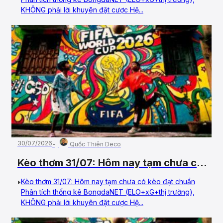
KHÔNG phải lời khuyên đặt cược Hệ...
30/07/2026
Quốc Thiên Deco
Kèo thơm 31/07: Hôm nay tạm chưa có
kèo đạt chuẩn
Kèo thơm 31/07: Hôm nay tạm chưa có kèo đạt chuẩn
Phân tích thống kê BongdaNET (ELO+xG+thị trường),
KHÔNG phải lời khuyên đặt cược Hệ...