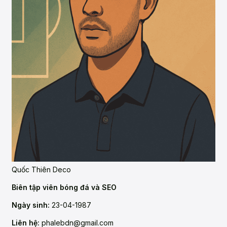
Quốc Thiên Deco
Biên tập viên bóng đá và SEO
Ngày sinh:
23-04-1987
Liên hệ:
phalebdn@gmail.com