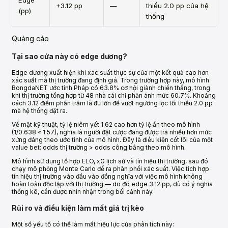
+3.12 pp
—
thiểu 2.0 pp của hệ
(pp)
thống
Quảng cáo
Tại sao cửa này có edge dương?
Edge dương xuất hiện khi xác suất thực sự của một kết quả cao hơn
xác suất mà thị trường đang định giá. Trong trường hợp này, mô hình
BongdaNET ước tính Pháp có 63.8% cơ hội giành chiến thắng, trong
khi thị trường tổng hợp từ 48 nhà cái chỉ phản ánh mức 60.7%. Khoảng
cách 3.12 điểm phần trăm là đủ lớn để vượt ngưỡng lọc tối thiểu 2.0 pp
mà hệ thống đặt ra.
Về mặt kỹ thuật, tỷ lệ niêm yết 1.62 cao hơn tỷ lệ ẩn theo mô hình
(1/0.638 ≈ 1.57), nghĩa là người đặt cược đang được trả nhiều hơn mức
xứng đáng theo ước tính của mô hình. Đây là điều kiện cốt lõi của một
value bet: odds thị trường > odds công bằng theo mô hình.
Mô hình sử dụng tổ hợp ELO, xG lịch sử và tín hiệu thị trường, sau đó
chạy mô phỏng Monte Carlo để ra phân phối xác suất. Việc tích hợp
tín hiệu thị trường vào đầu vào đồng nghĩa với việc mô hình không
hoàn toàn độc lập với thị trường — do đó edge 3.12 pp, dù có ý nghĩa
thống kê, cần được nhìn nhận trong bối cảnh này.
Rủi ro và điều kiện làm mất giá trị kèo
Một số yếu tố có thể làm mất hiệu lực của phân tích này: