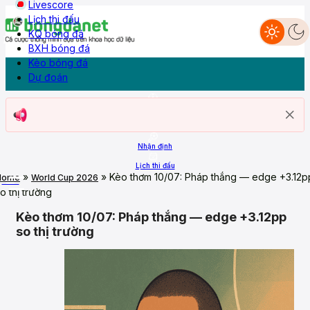
Livescore
Lịch thi đấu
KQ bóng đá
Dự đoán
BXH bóng đá
Nhận định
Livescore
Lịch thi đấu
KQ Bóng đá
BXH
Kèo bóng đá
Kèo bóng đá
Dự đoán
Trang chủ
ASEAN Cup 26
Nhận định
Lịch thi đấu
»
»
Kèo thơm 10/07: Pháp thắng — edge +3.12p
Home
World Cup 2026
More
o thị trường
Kèo thơm 10/07: Pháp thắng — edge +3.12pp
so thị trường