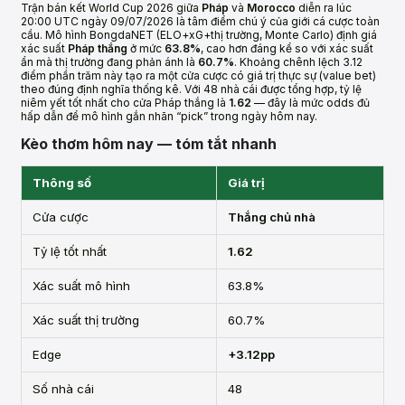
Trận bán kết World Cup 2026 giữa
Pháp
và
Morocco
diễn ra lúc
20:00 UTC ngày 09/07/2026 là tâm điểm chú ý của giới cá cược toàn
cầu. Mô hình BongdaNET (ELO+xG+thị trường, Monte Carlo) định giá
xác suất
Pháp thắng
ở mức
63.8%
, cao hơn đáng kể so với xác suất
ẩn mà thị trường đang phản ánh là
60.7%
. Khoảng chênh lệch 3.12
điểm phần trăm này tạo ra một cửa cược có giá trị thực sự (value bet)
theo đúng định nghĩa thống kê. Với 48 nhà cái được tổng hợp, tỷ lệ
niêm yết tốt nhất cho cửa Pháp thắng là
1.62
— đây là mức odds đủ
hấp dẫn để mô hình gắn nhãn “pick” trong ngày hôm nay.
Kèo thơm hôm nay — tóm tắt nhanh
Thông số
Giá trị
Cửa cược
Thắng chủ nhà
Tỷ lệ tốt nhất
1.62
Xác suất mô hình
63.8%
Xác suất thị trường
60.7%
Edge
+3.12pp
Số nhà cái
48