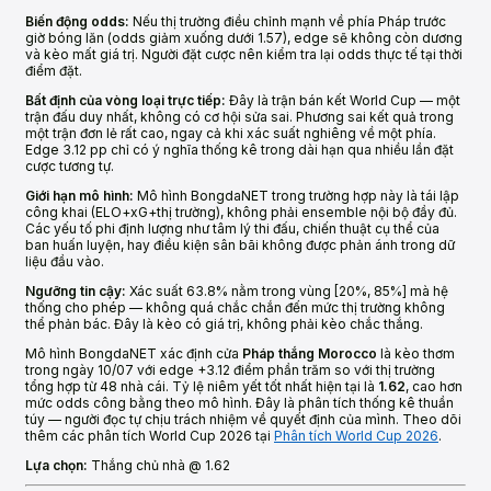
Biến động odds:
Nếu thị trường điều chỉnh mạnh về phía Pháp trước
giờ bóng lăn (odds giảm xuống dưới 1.57), edge sẽ không còn dương
và kèo mất giá trị. Người đặt cược nên kiểm tra lại odds thực tế tại thời
điểm đặt.
Bất định của vòng loại trực tiếp:
Đây là trận bán kết World Cup — một
trận đấu duy nhất, không có cơ hội sửa sai. Phương sai kết quả trong
một trận đơn lẻ rất cao, ngay cả khi xác suất nghiêng về một phía.
Edge 3.12 pp chỉ có ý nghĩa thống kê trong dài hạn qua nhiều lần đặt
cược tương tự.
Giới hạn mô hình:
Mô hình BongdaNET trong trường hợp này là tái lập
công khai (ELO+xG+thị trường), không phải ensemble nội bộ đầy đủ.
Các yếu tố phi định lượng như tâm lý thi đấu, chiến thuật cụ thể của
ban huấn luyện, hay điều kiện sân bãi không được phản ánh trong dữ
liệu đầu vào.
Ngưỡng tin cậy:
Xác suất 63.8% nằm trong vùng [20%, 85%] mà hệ
thống cho phép — không quá chắc chắn đến mức thị trường không
thể phản bác. Đây là kèo có giá trị, không phải kèo chắc thắng.
Mô hình BongdaNET xác định cửa
Pháp thắng Morocco
là kèo thơm
trong ngày 10/07 với edge +3.12 điểm phần trăm so với thị trường
tổng hợp từ 48 nhà cái. Tỷ lệ niêm yết tốt nhất hiện tại là
1.62
, cao hơn
mức odds công bằng theo mô hình. Đây là phân tích thống kê thuần
túy — người đọc tự chịu trách nhiệm về quyết định của mình. Theo dõi
thêm các phân tích World Cup 2026 tại
Phân tích World Cup 2026
.
Lựa chọn:
Thắng chủ nhà @ 1.62