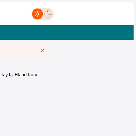
 tay tại Elland Road