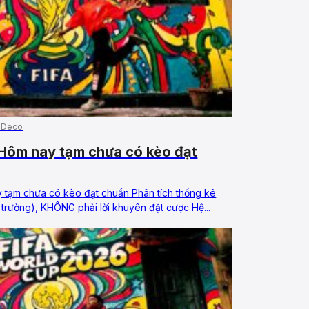
 Deco
Hôm nay tạm chưa có kèo đạt
 tạm chưa có kèo đạt chuẩn Phân tích thống kê
rường), KHÔNG phải lời khuyên đặt cược Hệ...