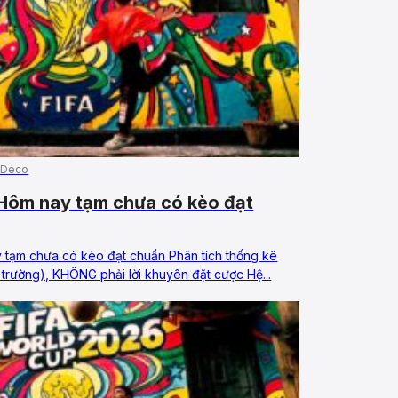
 Deco
Hôm nay tạm chưa có kèo đạt
 tạm chưa có kèo đạt chuẩn Phân tích thống kê
rường), KHÔNG phải lời khuyên đặt cược Hệ...