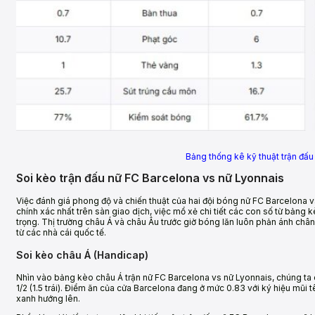
Bảng thống kê kỹ thuật trận đấ
Soi kèo trận đấu nữ FC Barcelona vs nữ Lyonnais
Việc đánh giá phong độ và chiến thuật của hai đội bóng nữ FC Barcelona vs
chính xác nhất trên sàn giao dịch, việc mổ xẻ chi tiết các con số từ bảng
trọng. Thị trường châu Á và châu Âu trước giờ bóng lăn luôn phản ánh chân
từ các nhà cái quốc tế.
Soi kèo châu Á (Handicap)
Nhìn vào bảng kèo châu Á trận nữ FC Barcelona vs nữ Lyonnais, chúng ta c
1/2 (1.5 trái). Điểm ăn của cửa Barcelona đang ở mức 0.83 với ký hiệu mũi 
xanh hướng lên.