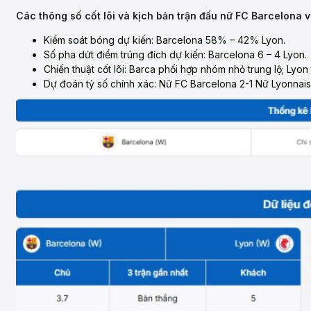
Các thông số cốt lõi và kịch bản trận đấu nữ FC Barcelona 
Kiểm soát bóng dự kiến: Barcelona 58% – 42% Lyon.
Số pha dứt điểm trúng đích dự kiến: Barcelona 6 – 4 Lyon.
Chiến thuật cốt lõi: Barca phối hợp nhóm nhỏ trung lộ; Ly
Dự đoán tỷ số chính xác: Nữ FC Barcelona 2-1 Nữ Lyonnais