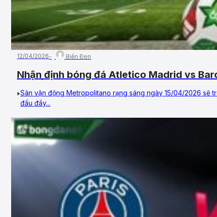
12/04/2026
Biển Đen
Nhận định bóng đá Atletico Madrid vs Ba
Tứ kết UEFA Champions League
Sân vận động Metropolitano rạng sáng ngày 15/04/2026 sẽ trở
đấu đầy...