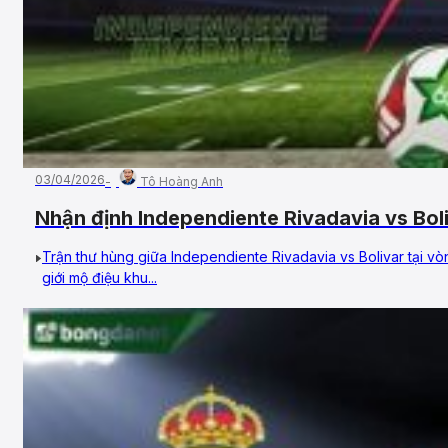
03/04/2026
Tô Hoàng Anh
Nhận định Independiente Rivadavia vs Bo
Copa Libertadores
Trận thư hùng giữa Independiente Rivadavia vs Bolivar tại v
giới mộ điệu khu...