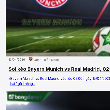
13/04/2026
Quốc Thiên Deco
Soi kèo Bayern Munich vs Real Madrid, 02
Champions League
Bayern Munich vs Real Madrid vào lúc 02:00 ngày 15/04/2026
hai "gã khổng...