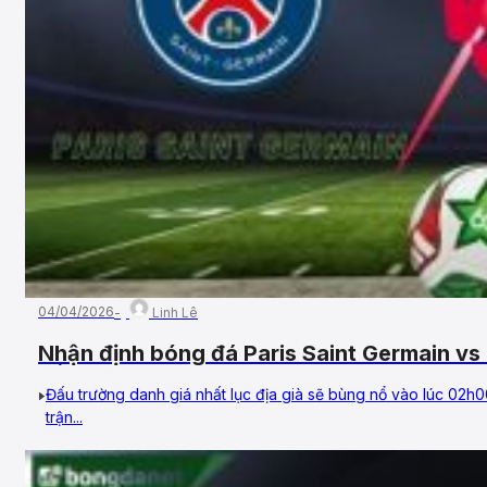
04/04/2026
Linh Lê
Nhận định bóng đá Paris Saint Germain v
kết, UEFA Champions League
Đấu trường danh giá nhất lục địa già sẽ bùng nổ vào lúc 02
trận...