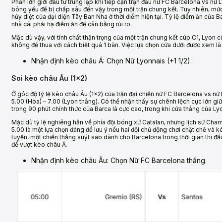
Phần lớn giới đầu tư trung lập khi tiếp cận trận đấu nữ FC Barcelona vs nữ 
bóng yếu để bị chấp sâu đến vậy trong một trận chung kết. Tuy nhiên, mức
hủy diệt của đại diện Tây Ban Nha ở thời điểm hiện tại. Tỷ lệ điểm ăn của
nhà cái phải hạ điểm ăn để cân bằng rủi ro.
Mặc dù vậy, với tính chất thận trọng của một trận chung kết cúp C1, Lyon
không để thua với cách biệt quá 1 bàn. Việc lựa chọn cửa dưới được xem là m
Nhận định kèo châu Á: Chọn Nữ Lyonnais (+1 1/2).
Soi kèo châu Âu (1×2)
Ở góc độ tỷ lệ kèo châu Âu (1×2) của trận đại chiến nữ FC Barcelona vs nữ 
5.00 (Hòa) – 7.00 (Lyon thắng). Có thể nhận thấy sự chênh lệch cực lớn gi
trong 90 phút chính thức của Barca là cực cao, trong khi cửa thắng của Lyo
Mặc dù tỷ lệ nghiêng hẳn về phía đội bóng xứ Catalan, nhưng lịch sử Ch
5.00 là một lựa chọn đáng để lưu ý nếu hai đội chủ động chơi chặt chẽ và 
tuyến, một chiến thắng suýt sao dành cho Barcelona trong thời gian thi đấ
để vượt kèo châu Á.
Nhận định kèo châu Âu: Chọn Nữ FC Barcelona thắng.