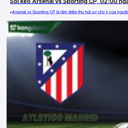
Soi kèo Arsenal vs Sporting CP, 02:00 ng
Champions League
Arsenal vs Sporting CP là tâm điểm thu hút sự chú ý của người