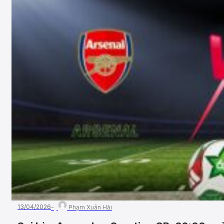
13/04/2026
Phạm Xuân Hải