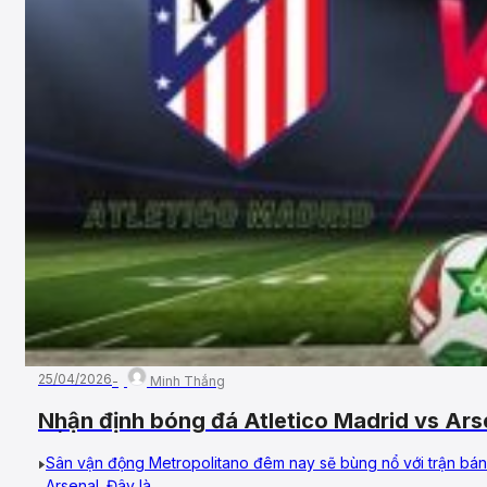
25/04/2026
Minh Thắng
Nhận định bóng đá Atletico Madrid vs Arsenal,
kết, UEFA Champions League
Sân vận động Metropolitano đêm nay sẽ bùng nổ với trận bán 
Arsenal. Đây là...