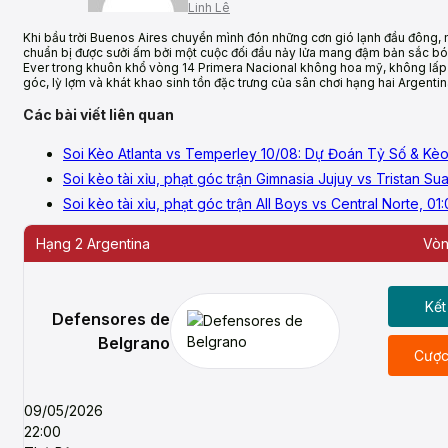
Linh Lê
Khi bầu trời Buenos Aires chuyển mình đón những cơn gió lạnh đầu đông, 
chuẩn bị được sưởi ấm bởi một cuộc đối đầu nảy lửa mang đậm bản sắc b
Ever trong khuôn khổ vòng 14 Primera Nacional không hoa mỹ, không lấp 
góc, lỳ lợm và khát khao sinh tồn đặc trưng của sân chơi hạng hai Argenti
Các bài viết liên quan
Soi Kèo Atlanta vs Temperley 10/08: Dự Đoán Tỷ Số & Kèo
Soi kèo tài xỉu, phạt góc trận Gimnasia Jujuy vs Tristan Su
Soi kèo tài xỉu, phạt góc trận All Boys vs Central Norte, 01
Hạng 2 Argentina
Vòn
Kết
Defensores de
Belgrano
Cược
09/05/2026
22:00