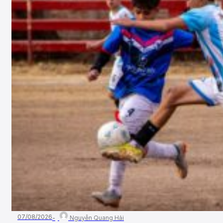
07/08/2026
Nguyễn Quang Hải