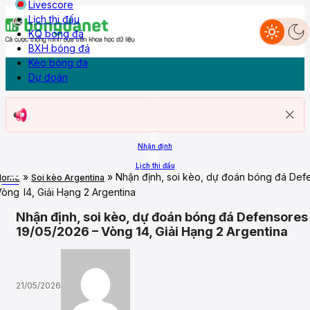
Livescore
Lịch thi đấu
KQ bóng đá
Dự đoán
BXH bóng đá
Nhận định
Livescore
Lịch thi đấu
KQ Bóng đá
BXH
Kèo bóng đá
Kèo bóng đá
Dự đoán
Trang chủ
ASEAN Cup 26
Nhận định
Lịch thi đấu
»
»
Nhận định, soi kèo, dự đoán bóng đá Def
Home
Soi kèo Argentina
More
òng 14, Giải Hạng 2 Argentina
Nhận định, soi kèo, dự đoán bóng đá Defensores
19/05/2026 – Vòng 14, Giải Hạng 2 Argentina
21/05/2026