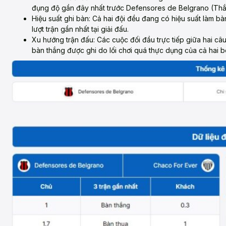
đụng độ gần đây nhất trước Defensores de Belgrano (Thắ
Hiệu suất ghi bàn: Cả hai đội đều đang có hiệu suất làm b
lượt trận gần nhất tại giải đấu.
Xu hướng trận đấu: Các cuộc đối đầu trực tiếp giữa hai câu 
bàn thắng được ghi do lối chơi quá thực dụng của cả hai b