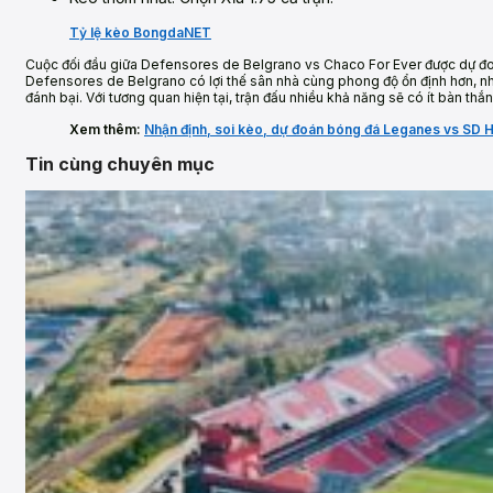
Tỷ lệ kèo BongdaNET
Cuộc đối đầu giữa Defensores de Belgrano vs Chaco For Ever được dự đoán 
Defensores de Belgrano có lợi thế sân nhà cùng phong độ ổn định hơn, như
đánh bại. Với tương quan hiện tại, trận đấu nhiều khả năng sẽ có ít bàn t
Xem thêm:
Nhận định, soi kèo, dự đoán bóng đá Leganes vs SD 
Tin cùng chuyên mục